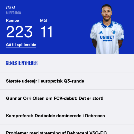
ZANKA
SUPERLIGA
Kampe
Mål
223
11
Gå til spillerside
SENESTE NYHEDER
Største udesejr i europæisk Q3-runde
Gunnar Orri Olsen om FCK-debut: Det er stort!
Kampreferat: Dødbolde dominerede i Debrecen
Problemer med streaming af Debreceni VSC-F.C.