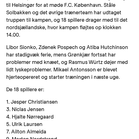
til Helsingør for at møde F.C. København. Ståle
Solbakken og det øvrige trænerteam har udtaget
truppen til kampen, og 18 spillere drager med til det
nordsjællandske, hvor kampen fløjtes op klokken
14.00.
Libor Sionko, Zdenek Pospech og Atiba Hutchinson
har stadigvæk ferie, mens Grønkjær fortsat har
problemer med knæet, og Rasmus Würtz døjer med
lidt lyskeproblemer. Mikael Antonsson er blevet
hjerteopereret og starter træningen i næste uge.
De 18 spillere er:
1. Jesper Christiansen
3. Niclas Jensen
4. Hjalte Nørregaard
5. Ulrik Laursen
7. Ailton Almeida