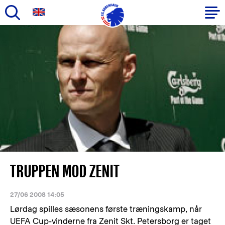
Gå
til
Primær
hovedindhold
navigation
TRUPPEN MOD ZENIT
27/06 2008 14:05
Lørdag spilles sæsonens første træningskamp, når
UEFA Cup-vinderne fra Zenit Skt. Petersborg er taget