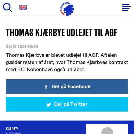
Gå
til
Primær
THOMAS KJÆRBYE UDLEJET TIL AGF
hovedindhold
navigation
22/10 2001 00:00
Thomas Kjærbye er blevet udlejet til AGF. Aftalen
gælder resten af året, hvor Thomas Kjærbyes kontrakt
med F.C. København også udløber.
Del på Facebook
Del på Twitter
KJÆRBYE