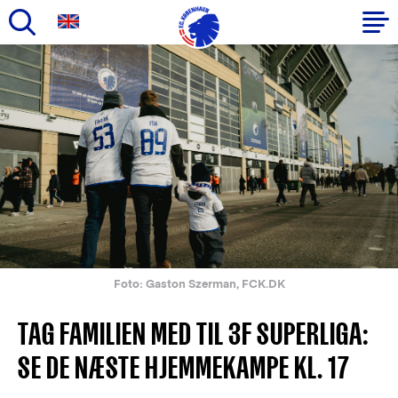
Gå
til
Primær
hovedindhold
navigation
Foto: Gaston Szerman, FCK.DK
TAG FAMILIEN MED TIL 3F SUPERLIGA:
SE DE NÆSTE HJEMMEKAMPE KL. 17