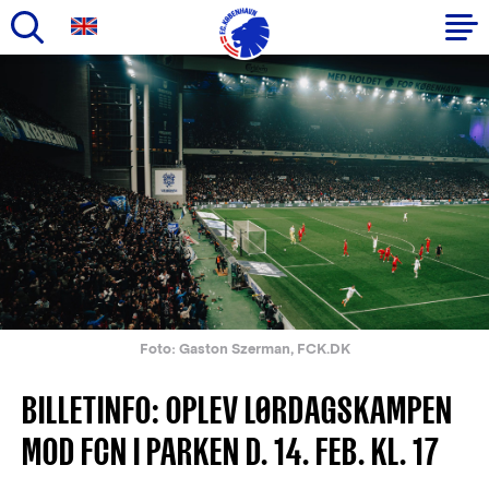
Gå
til
Primær
hovedindhold
navigation
Foto: Gaston Szerman, FCK.DK
BILLETINFO: OPLEV LØRDAGSKAMPEN
MOD FCN I PARKEN D. 14. FEB. KL. 17