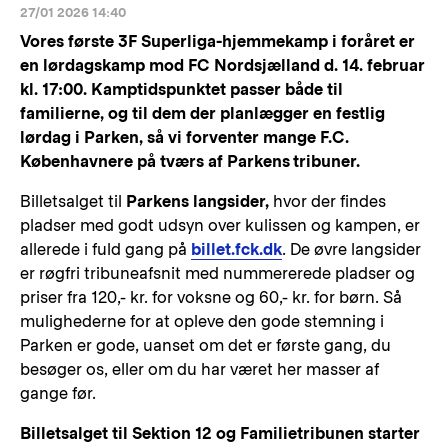
27/01 2026 14:40
Vores første 3F Superliga-hjemmekamp i foråret er
en lørdagskamp mod FC Nordsjælland d. 14. februar
kl. 17:00. Kamptidspunktet passer både til
familierne, og til dem der planlægger en festlig
lørdag i Parken, så vi forventer mange F.C.
Københavnere på tværs af Parkens tribuner.
Billetsalget til
Parkens
langsider,
hvor der findes
pladser med godt udsyn over kulissen og kampen, er
allerede i fuld gang på
billet.fck.dk
. De øvre langsider
er røgfri tribuneafsnit med nummererede pladser og
priser fra 120,- kr. for voksne og 60,- kr. for børn. Så
mulighederne for at opleve den gode stemning i
Parken er gode, uanset om det er første gang, du
besøger os, eller om du har været her masser af
gange før.
Billetsalget til Sektion 12 og Familietribunen starter