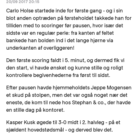
20/09 2017 20:15
Carlo Holse startede inde for første gang - og i sin
blot anden optræden på førsteholdet takkede han for
tilliden med to scoringer før pausen, hvor især det
sidste var en regulær perle: fra kanten af feltet
bankede han bolden ind i det lange hjørne via
underkanten af overliggeren!
Den første scoring faldt i 5. minut, og dermed fik vi
den start, vi havde ønsket og kunne stille og roligt
kontrollere begivenhederne fra først til sidst.
Efter pausen havde hjemmeholdets Jeppe Mogensen
et skud på stolpen, men det var også noget nær det
eneste, de kom til nede hos Stephan & co., der havde
en stille dag på kontoret.
Kasper Kusk øgede til 3-0 midt i 2. halvleg - på et
sjældent hovedstødsmål - og derved blev det.