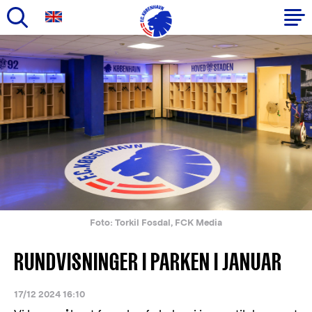
Gå
til
Primær
hovedindhold
navigation
Foto: Torkil Fosdal, FCK Media
RUNDVISNINGER I PARKEN I JANUAR
17/12 2024 16:10