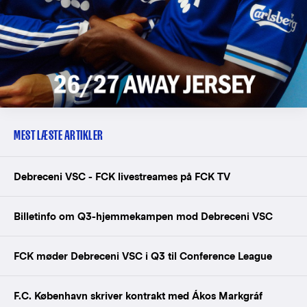
MEST LÆSTE ARTIKLER
Debreceni VSC - FCK livestreames på FCK TV
Billetinfo om Q3-hjemmekampen mod Debreceni VSC
FCK møder Debreceni VSC i Q3 til Conference League
F.C. København skriver kontrakt med Ákos Markgráf