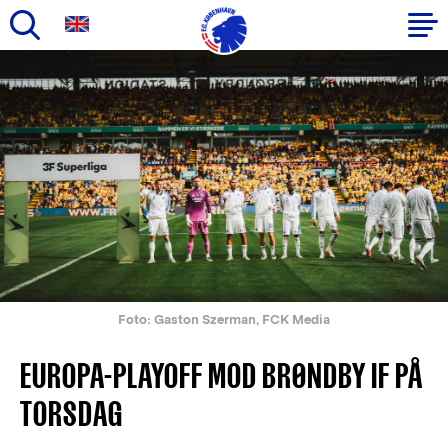
Gå
til
Primær
hovedindhold
navigation
Foto: Gaston Szerman, FCK Media
EUROPA-PLAYOFF MOD BRØNDBY IF PÅ
TORSDAG