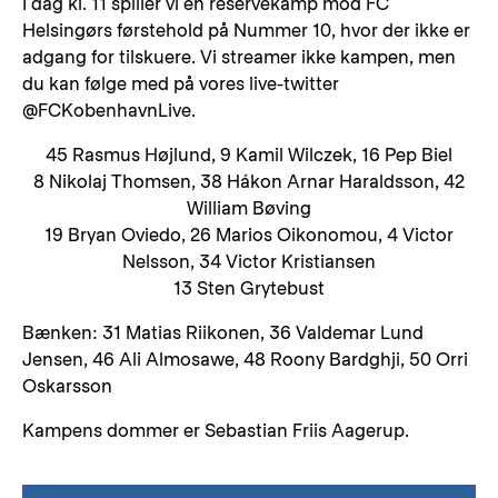
I dag kl. 11 spiller vi en reservekamp mod FC
Helsingørs førstehold på Nummer 10, hvor der ikke er
adgang for tilskuere. Vi streamer ikke kampen, men
du kan følge med på vores live-twitter
@FCKobenhavnLive.
45 Rasmus Højlund, 9 Kamil Wilczek, 16 Pep Biel
8 Nikolaj Thomsen, 38 Hákon Arnar Haraldsson, 42
William Bøving
19 Bryan Oviedo, 26 Marios Oikonomou, 4 Victor
Nelsson, 34 Victor Kristiansen
13 Sten Grytebust
Bænken: 31 Matias Riikonen, 36 Valdemar Lund
Jensen, 46 Ali Almosawe, 48 Roony Bardghji, 50 Orri
Oskarsson
Kampens dommer er Sebastian Friis Aagerup.