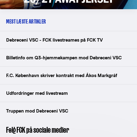
MEST LÆSTE ARTIKLER
Debreceni VSC - FCK livestreames på FCK TV
Billetinfo om Q3-hjemmekampen mod Debreceni VSC
F.C. København skriver kontrakt med Ákos Markgráf
Udfordringer med livestream
Truppen mod Debreceni VSC
Følg FCK på sociale medier