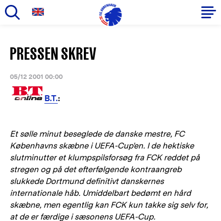
Gå
til
Primær
PRESSEN SKREV
hovedindhold
navigation
05/12 2001 00:00
B.T.
:
Et sølle minut beseglede de danske mestre, FC
Københavns skæbne i UEFA-Cup'en. I de hektiske
slutminutter et klumpspilsforsøg fra FCK reddet på
stregen og på det efterfølgende kontraangreb
slukkede Dortmund definitivt danskernes
internationale håb. Umiddelbart bedømt en hård
skæbne, men egentlig kan FCK kun takke sig selv for,
at de er færdige i sæsonens UEFA-Cup.