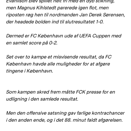
Evanilson blev spillet helt fri med en dyb stikning,
men Magnus Kihlstedt parerede igen flot, men
riposten røg hen til nordmanden Jan Derek Sørensen,
der headede bolden ind til slutresultatet 1-0.
Dermed er FC København ude af UEFA Cuppen med
en samlet score på 0-2.
Set over to kampe et misvisende resultat, da FC
København havde alle muligheder for at afgøre
tingene i København.
Som kampen skred frem måtte FCK presse for en
udligning i den samlede resultat.
Men den offensive satsning gav farlige kontrachancer
i den anden ende, og i det 88. minut faldt afgørelsen.