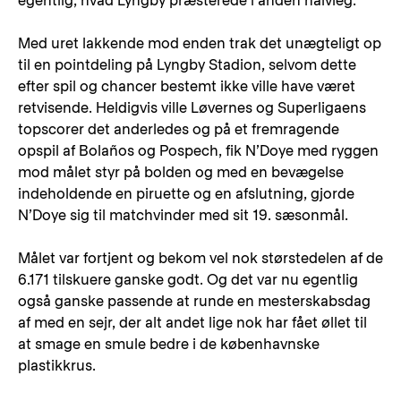
egentlig, hvad Lyngby præsterede i anden halvleg.
Med uret lakkende mod enden trak det unægteligt op
til en pointdeling på Lyngby Stadion, selvom dette
efter spil og chancer bestemt ikke ville have været
retvisende. Heldigvis ville Løvernes og Superligaens
topscorer det anderledes og på et fremragende
opspil af Bolaños og Pospech, fik N’Doye med ryggen
mod målet styr på bolden og med en bevægelse
indeholdende en piruette og en afslutning, gjorde
N’Doye sig til matchvinder med sit 19. sæsonmål.
Målet var fortjent og bekom vel nok størstedelen af de
6.171 tilskuere ganske godt. Og det var nu egentlig
også ganske passende at runde en mesterskabsdag
af med en sejr, der alt andet lige nok har fået øllet til
at smage en smule bedre i de københavnske
plastikkrus.