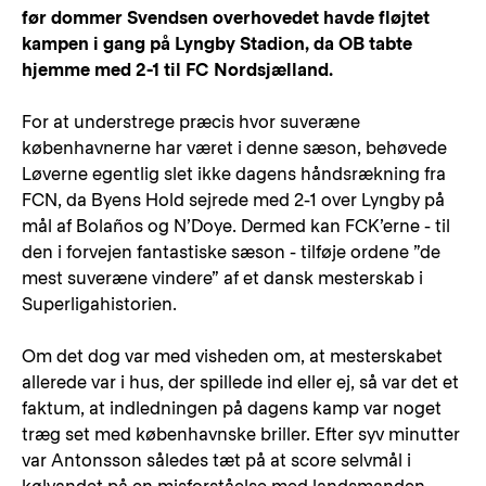
før dommer Svendsen overhovedet havde fløjtet
kampen i gang på Lyngby Stadion, da OB tabte
hjemme med 2-1 til FC Nordsjælland.
For at understrege præcis hvor suveræne
københavnerne har været i denne sæson, behøvede
Løverne egentlig slet ikke dagens håndsrækning fra
FCN, da Byens Hold sejrede med 2-1 over Lyngby på
mål af Bolaños og N’Doye. Dermed kan FCK’erne - til
den i forvejen fantastiske sæson - tilføje ordene ”de
mest suveræne vindere” af et dansk mesterskab i
Superligahistorien.
Om det dog var med visheden om, at mesterskabet
allerede var i hus, der spillede ind eller ej, så var det et
faktum, at indledningen på dagens kamp var noget
træg set med københavnske briller. Efter syv minutter
var Antonsson således tæt på at score selvmål i