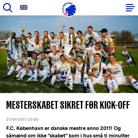
Gå
til
Primær
hovedindhold
navigation
MESTERSKABET SIKRET FØR KICK-OFF
21/04 2011 20:00
F.C. København er danske mestre anno 2011! Og
såmænd om ikke ”skabet” kom i hus små ti minutter