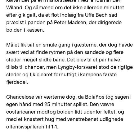
kølvandet på en misforståelse med landsmanden
Wiland. Og såmænd om det ikke allerede minuttet
efter gik galt, da et flot indlæg fra Uffe Bech sad
præcist i panden på Peter Madsen, der dirigerede
bolden i kassen.
Målet fik sat en smule gang i gæsterne, der dog havde
svært ved at finde rytmen på den sandede og flere
steder meget slidte bane. Det blev til et par halve
tilløb til chancer, men Lyngby-forsvaret stod de rigtige
steder og fik clearet fornuftigt i kampens første
fjerdedel.
Chanceløse var værterne dog, da Bolaños tog sagen i
egen hånd med 25 minutter spillet. Den vævre
costaricaner modtog bolden lidt udenfor feltet, og
med et knastørt hug med venstrebenet udlignede
offensivspilleren til 1-1.