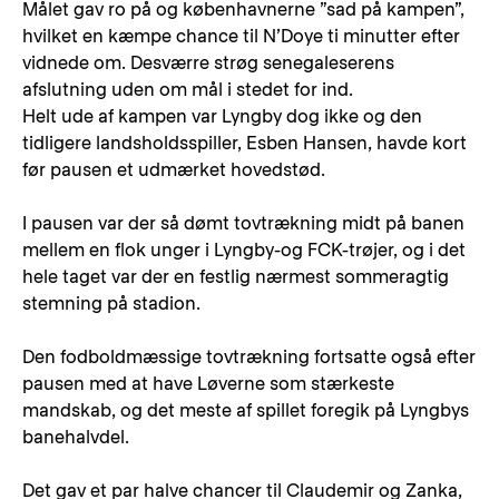
Målet gav ro på og københavnerne ”sad på kampen”,
hvilket en kæmpe chance til N’Doye ti minutter efter
vidnede om. Desværre strøg senegaleserens
afslutning uden om mål i stedet for ind.
Helt ude af kampen var Lyngby dog ikke og den
tidligere landsholdsspiller, Esben Hansen, havde kort
før pausen et udmærket hovedstød.
I pausen var der så dømt tovtrækning midt på banen
mellem en flok unger i Lyngby-og FCK-trøjer, og i det
hele taget var der en festlig nærmest sommeragtig
stemning på stadion.
Den fodboldmæssige tovtrækning fortsatte også efter
pausen med at have Løverne som stærkeste
mandskab, og det meste af spillet foregik på Lyngbys
banehalvdel.
Det gav et par halve chancer til Claudemir og Zanka,