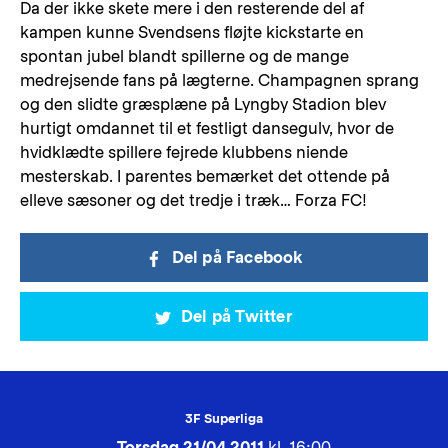
Da der ikke skete mere i den resterende del af
kampen kunne Svendsens fløjte kickstarte en
spontan jubel blandt spillerne og de mange
medrejsende fans på lægterne. Champagnen sprang
og den slidte græsplæne på Lyngby Stadion blev
hurtigt omdannet til et festligt dansegulv, hvor de
hvidklædte spillere fejrede klubbens niende
mesterskab. I parentes bemærket det ottende på
elleve sæsoner og det tredje i træk… Forza FC!
Del på Facebook
Del på Twitter
3F Superliga
Torsdag 21/04 2011
kl. 16:00