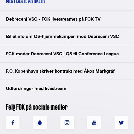
MEST LÆSTE ARTIKLER
Debreceni VSC - FCK livestreames på FCK TV
Billetinfo om Q3-hjemmekampen mod Debreceni VSC
FCK møder Debreceni VSC i Q3 til Conference League
F.C. København skriver kontrakt med Ákos Markgráf
Udfordringer med livestream
Følg FCK på sociale medier