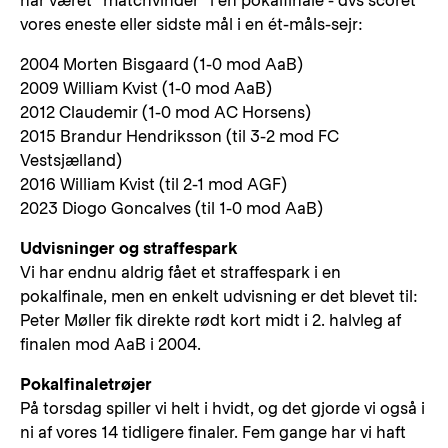
har været “matchvinder” i en pokalfinale - dvs scoret
vores eneste eller sidste mål i en ét-måls-sejr:
2004 Morten Bisgaard (1-0 mod AaB)
2009 William Kvist (1-0 mod AaB)
2012 Claudemir (1-0 mod AC Horsens)
2015 Brandur Hendriksson (til 3-2 mod FC
Vestsjælland)
2016 William Kvist (til 2-1 mod AGF)
2023 Diogo Goncalves (til 1-0 mod AaB)
Udvisninger og straffespark
Vi har endnu aldrig fået et straffespark i en
pokalfinale, men en enkelt udvisning er det blevet til:
Peter Møller fik direkte rødt kort midt i 2. halvleg af
finalen mod AaB i 2004.
Pokalfinaletrøjer
På torsdag spiller vi helt i hvidt, og det gjorde vi også i
ni af vores 14 tidligere finaler. Fem gange har vi haft