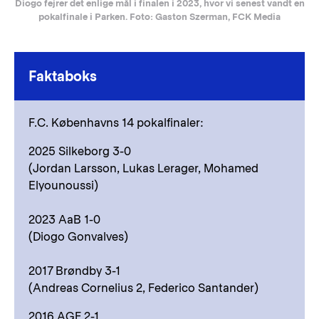
Diogo fejrer det enlige mål i finalen i 2023, hvor vi senest vandt en
pokalfinale i Parken. Foto: Gaston Szerman, FCK Media
Faktaboks
F.C. Københavns 14 pokalfinaler:
2025 Silkeborg 3-0
(Jordan Larsson, Lukas Lerager, Mohamed
Elyounoussi)
2023 AaB 1-0
(Diogo Gonvalves)
2017 Brøndby 3-1
(Andreas Cornelius 2, Federico Santander)
2016 AGF 2-1