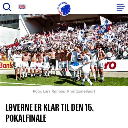
Gå
til
Primær
hovedindhold
navigation
Foto: Lars Rønbøg, FrontzoneSport
LØVERNE ER KLAR TIL DEN 15.
POKALFINALE