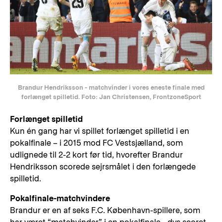
Brandur Hendriksson - matchvinder i vores eneste finale med
forlænget spilletid. Foto: Jan Christensen, FrontzoneSport
Forlænget spilletid
Kun én gang har vi spillet forlænget spilletid i en
pokalfinale – i 2015 mod FC Vestsjælland, som
udlignede til 2-2 kort før tid, hvorefter Brandur
Hendriksson scorede sejrsmålet i den forlængede
spilletid.
Pokalfinale-matchvindere
Brandur er en af seks F.C. København-spillere, som