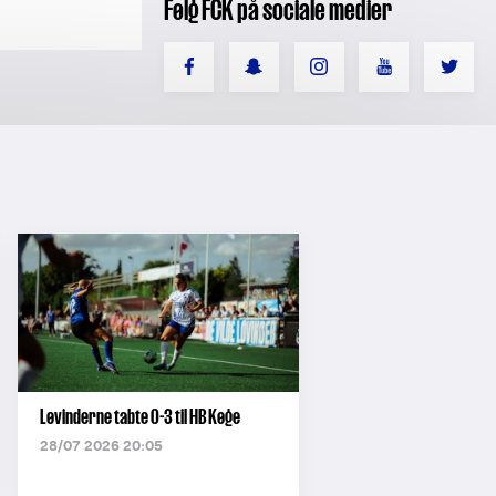
Følg FCK på sociale medier
Løvinderne tabte 0-3 til HB Køge
28/07 2026 20:05