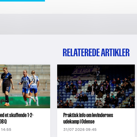
RELATEREDE ARTIKLER
ed et skuffende 1-2-
Praktisk info om løvindernes
 OB Q
udekamp i Odense
 14:55
31/07 2026 09:45