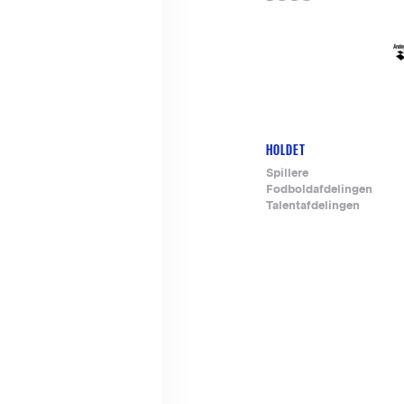
HOLDET
Footer-
Spillere
Fodboldafdelingen
menu
Talentafdelingen