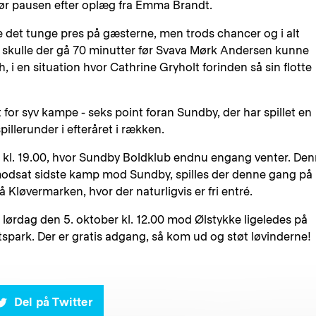
før pausen efter oplæg fra Emma Brandt.
rne det tunge pres på gæsterne, men trods chancer og i alt
e, skulle der gå 70 minutter før Svava Mørk Andersen kunne
, i en situation hvor Cathrine Gryholt forinden så sin flotte
 for syv kampe - seks point foran Sundby, der har spillet en
illerunder i efteråret i rækken.
n kl. 19.00, hvor Sundby Boldklub endnu engang venter. De
modsat sidste kamp mod Sundby, spilles der denne gang på
løvermarken, hvor der naturligvis er fri entré.
rdag den 5. oktober kl. 12.00 mod Ølstykke ligeledes på
park. Der er gratis adgang, så kom ud og støt løvinderne!
Del på Twitter