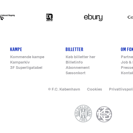
KAMPE
BILLETTER
OM FC
Kommende kampe
Køb billetter her
Partne
Kamparkiv
Billetinfo
Job & 
3F Superligatabel
Abonnement
Press
Sæsonkort
Konta
© F.C. København
Cookies
Privatlivspol