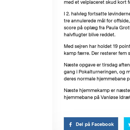
med et velplaceret skud kort 
I 2. halvleg fortsatte løvinde
tre annulerede mål for offsid
score på oplæg fra Paula Groth
halvflugter blive reddet.
Med sejren har holdet 19 point
kamp færre. Der resterer fem sp
Næste opgave er tirsdag afte
gang i Pokalturneringen, og 
deres normale hjemmebane på K
Næste hjemmekamp er næste lø
hjemmebane på Vanløse Idræts
Del på Facebook