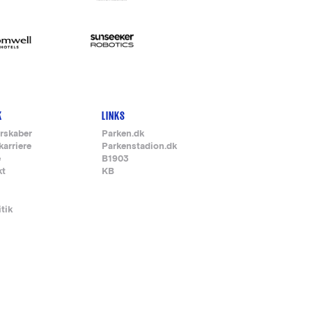
K
LINKS
rskaber
Parken.dk
karriere
Parkenstadion.dk
e
B1903
kt
KB
itik