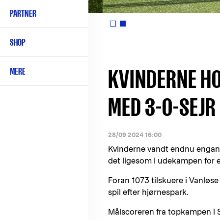
PARTNER
SHOP
KVINDERNE HO
MERE
MED 3-0-SEJR
28/09 2024 16:00
Kvinderne vandt endnu engang 
det ligesom i udekampen for e
Foran 1073 tilskuere i Vanløse
spil efter hjørnespark.
Målscoreren fra topkampen i S