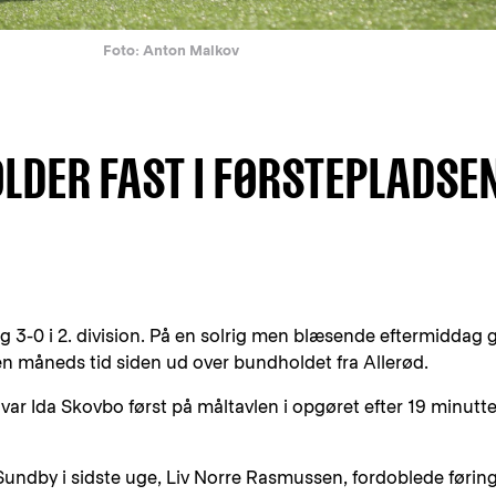
Foto: Anton Malkov
LDER FAST I FØRSTEPLADSE
3-0 i 2. division. På en solrig men blæsende eftermiddag g
n måneds tid siden ud over bundholdet fra Allerød.
 var Ida Skovbo først på måltavlen i opgøret efter 19 minutt
undby i sidste uge, Liv Norre Rasmussen, fordoblede førin