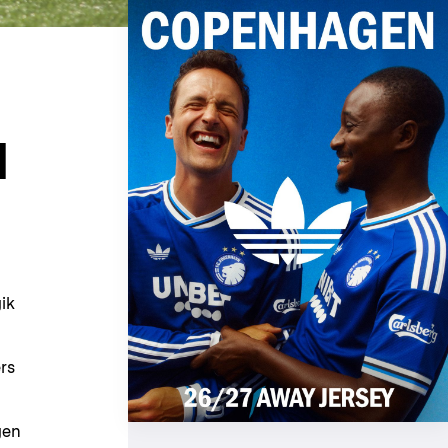
N
ik
ers
gen