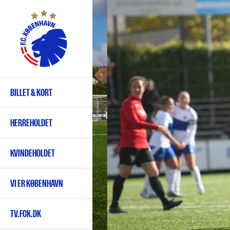
Gå
til
hovedindhold
BILLET & KORT
Primær
navigation
HERREHOLDET
KVINDEHOLDET
VI ER KØBENHAVN
TV.FCK.DK