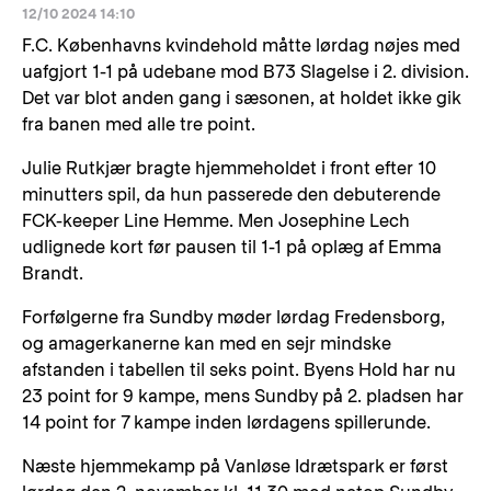
12/10 2024 14:10
F.C. Københavns kvindehold måtte lørdag nøjes med
uafgjort 1-1 på udebane mod B73 Slagelse i 2. division.
Det var blot anden gang i sæsonen, at holdet ikke gik
fra banen med alle tre point.
Julie Rutkjær bragte hjemmeholdet i front efter 10
minutters spil, da hun passerede den debuterende
FCK-keeper Line Hemme. Men Josephine Lech
udlignede kort før pausen til 1-1 på oplæg af Emma
Brandt.
Forfølgerne fra Sundby møder lørdag Fredensborg,
og amagerkanerne kan med en sejr mindske
afstanden i tabellen til seks point. Byens Hold har nu
23 point for 9 kampe, mens Sundby på 2. pladsen har
14 point for 7 kampe inden lørdagens spillerunde.
Næste hjemmekamp på Vanløse Idrætspark er først