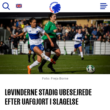
Gå
til
Primær
hovedindhold
navigation
Foto: Freja Borne
LØVINDERNE STADIG UBESEJREDE
EFTER UAFGJORT I SLAGELSE