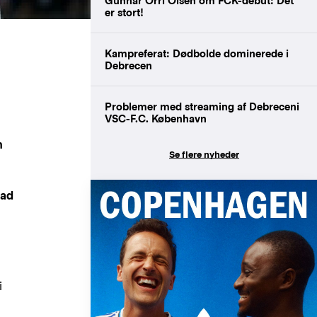
Gunnar Orri Olsen om FCK-debut: Det
er stort!
Kampreferat: Dødbolde dominerede i
Debrecen
Problemer med streaming af Debreceni
VSC-F.C. København
n
Se flere nyheder
vad
i