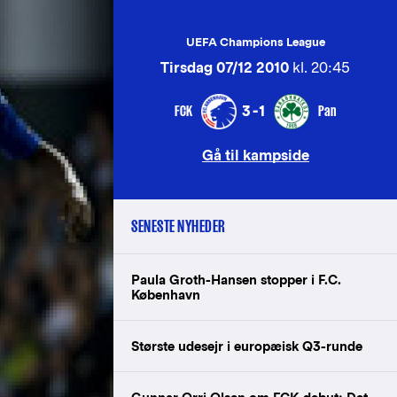
UEFA Champions League
Tirsdag 07/12 2010
kl. 20:45
FCK
Pan
3-1
Gå til kampside
SENESTE NYHEDER
Paula Groth-Hansen stopper i F.C.
København
Største udesejr i europæisk Q3-runde