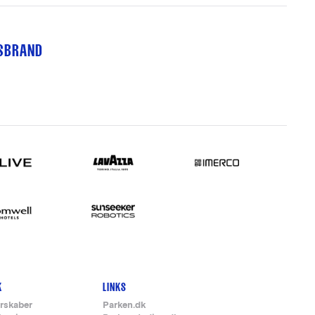
TSBRAND
K
LINKS
rskaber
Parken.dk