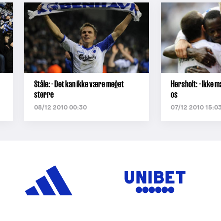
Ståle: - Det kan ikke være meget
Hørsholt: - Ikke 
større
os
08/12 2010 00:30
07/12 2010 15:0