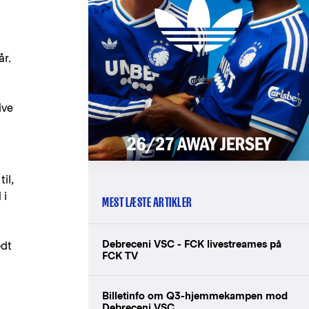
år.
ive
il,
 i
MEST LÆSTE ARTIKLER
t
Debreceni VSC - FCK livestreames på
ædt
FCK TV
Billetinfo om Q3-hjemmekampen mod
Debreceni VSC