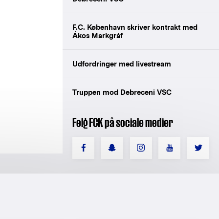
F.C. København skriver kontrakt med
Ákos Markgráf
Udfordringer med livestream
Truppen mod Debreceni VSC
Følg FCK på sociale medier