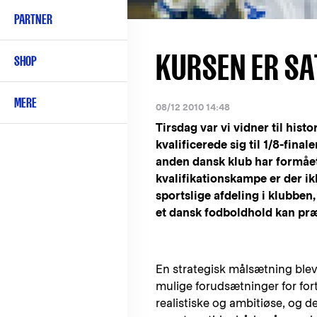
PARTNER
KURSEN ER SA
SHOP
MERE
08/12 2010 14:48
Tirsdag var vi vidner til his
kvalificerede sig til 1/8-fina
anden dansk klub har formået 
kvalifikationskampe er der ik
sportslige afdeling i klubben
et dansk fodboldhold kan præ
En strategisk målsætning blev n
mulige forudsætninger for for
realistiske og ambitiøse, og de