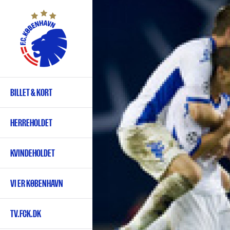
Gå
til
hovedindhold
BILLET & KORT
Primær
navigation
HERREHOLDET
KVINDEHOLDET
VI ER KØBENHAVN
TV.FCK.DK