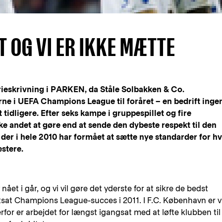
T OG VI ER IKKE MÆTTE
torieskrivning i PARKEN, da Ståle Solbakken & Co.
lerne i UEFA Champions League til foråret – en bedrift inge
tidligere. Efter seks kampe i gruppespillet og fire
ke andet at gøre end at sende den dybeste respekt til den
, der i hele 2010 har formået at sætte nye standarder for h
stere.
ået i går, og vi vil gøre det yderste for at sikre de bedst
tsat Champions League-succes i 2011. I F.C. København er v
rfor er arbejdet for længst igangsat med at løfte klubben til