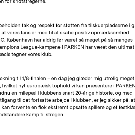
n for kridtstregerne.
beholden tak og respekt for støtten fra tilskuerpladserne i g
 at vores fans er med til at skabe positiv opmærksomhed
F.C. København har aldrig før været så meget på så manges
Champions League-kampene i PARKEN har været den ultimat
æcis tegner vores klub.
kning til 1/8-finalen – en dag jeg glæder mig utrolig meget t
, hvilket nyt europæisk tophold vi kan præsentere i PARKEN
endnu en milepæl i klubbens snart 20-årige historie, og med
ilgang til det fortsatte arbejde i klubben, er jeg sikker på, a
n forvente en flok ekstremt opsatte spillere og et festkl
modstandere kamp til stregen.