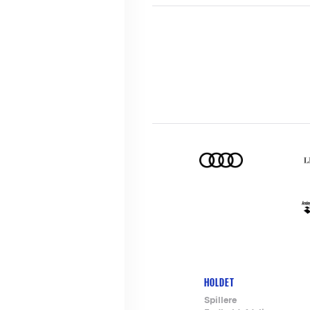
HOLDET
Footer-
Spillere