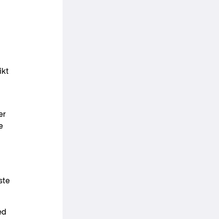
ikt
er
e
ste
ed