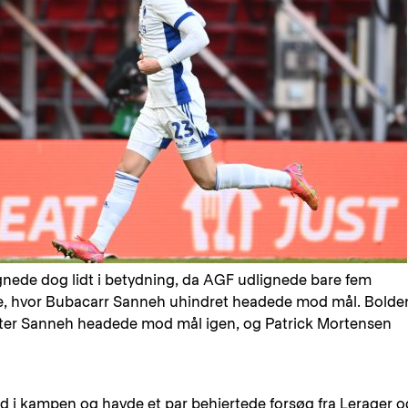
egnede dog lidt i betydning, da AGF udlignede bare fem
rne, hvor Bubacarr Sanneh uhindret headede mod mål. Bolde
ter Sanneh headede mod mål igen, og Patrick Mortensen
ed i kampen og havde et par behjertede forsøg fra Lerager o