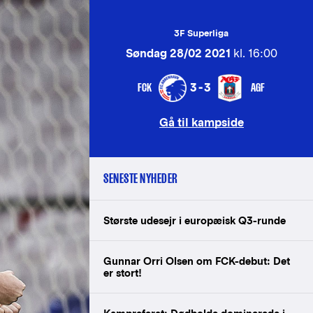
3F Superliga
Søndag 28/02 2021
kl. 16:00
FCK
AGF
3-3
Gå til kampside
SENESTE NYHEDER
Største udesejr i europæisk Q3-runde
Gunnar Orri Olsen om FCK-debut: Det
er stort!