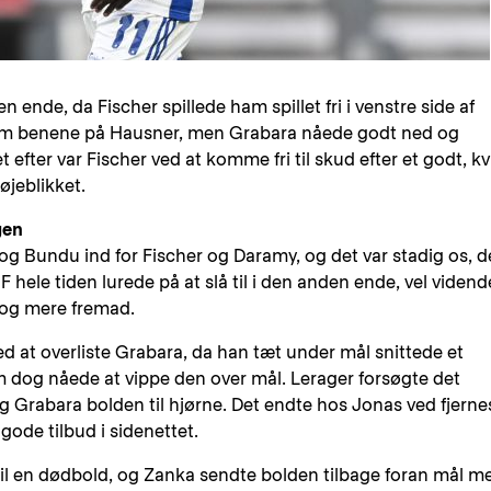
n ende, da Fischer spillede ham spillet fri i venstre side af
llem benene på Hausner, men Grabara nåede godt ned og
efter var Fischer ved at komme fri til skud efter et godt, kv
øjeblikket.
gen
og Bundu ind for Fischer og Daramy, og det var stadig os, d
hele tiden lurede på at slå til i den anden ende, vel vidend
e og mere fremad.
ved at overliste Grabara, da han tæt under mål snittede et
 dog nåede at vippe den over mål. Lerager forsøgte det
g Grabara bolden til hjørne. Det endte hos Jonas ved fjerne
ode tilbud i sidenettet.
 til en dødbold, og Zanka sendte bolden tilbage foran mål m