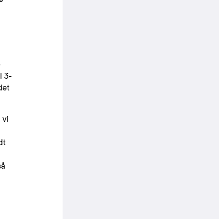
-
l 3-
det
 vi
dt
så