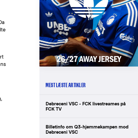
 Da
dte
rt
ans
MEST LÆSTE ARTIKLER
,
Debreceni VSC - FCK livestreames på
FCK TV
Billetinfo om Q3-hjemmekampen mod
Debreceni VSC