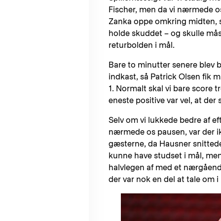
Fischer, men da vi nærmede os d
Zanka oppe omkring midten, sp
holde skuddet – og skulle mås
returbolden i mål.
Bare to minutter senere blev b
indkast, så Patrick Olsen fik m
1. Normalt skal vi bare score t
eneste positive var vel, at der
Selv om vi lukkede bedre af eft
nærmede os pausen, var der i
gæsterne, da Hausner snitted
kunne have studset i mål, men 
halvlegen af med et nærgåend
der var nok en del at tale om 