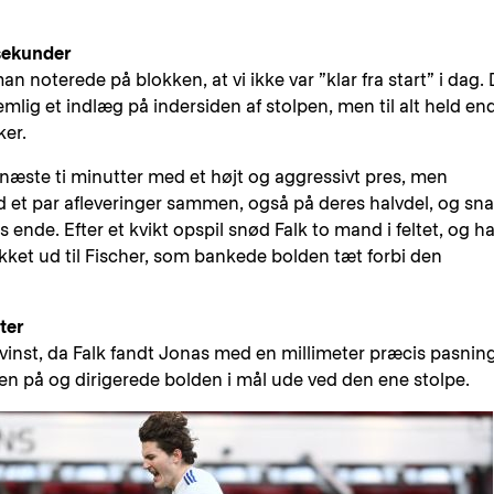
sekunder
n noterede på blokken, at vi ikke var ”klar fra start” i dag.
lig et indlæg på indersiden af stolpen, men til alt held en
ker.
æste ti minutter med et højt og aggressivt pres, men
d et par afleveringer sammen, også på deres halvdel, og sna
s ende. Efter et kvikt opspil snød Falk to mand i feltet, og h
rikket ud til Fischer, som bankede bolden tæt forbi den
ter
evinst, da Falk fandt Jonas med en millimeter præcis pasning
en på og dirigerede bolden i mål ude ved den ene stolpe.