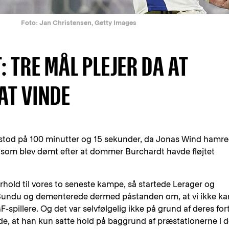
Foto: Jan Christensen, Getty Images
 TRE MÅL PLEJER DA AT
AT VINDE
t stod på 100 minutter og 15 sekunder, da Jonas Wind hamr
, som blev dømt efter at dommer Burchardt havde fløjtet
orhold til vores to seneste kampe, så startede Lerager og
 Bundu og dementerede dermed påstanden om, at vi ikke ka
F-spillere. Og det var selvfølgelig ikke på grund af deres fort
ede, at han kun satte hold på baggrund af præstationerne i 