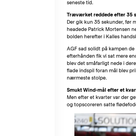
seneste tid.
Træværket reddede efter 35 
Der gik kun 35 sekunder, før ma
headede Patrick Mortensen nem
bolden herefter i Kalles hands
AGF sad solidt på kampen de n
efterhånden fik vi sat mere en
blev det småfarligt nede i dere
flade indspil foran mål blev p
nærmeste stolpe.
Smukt Wind-mål efter et kvar
Men efter et kvarter var der g
og topscoreren satte flødefod