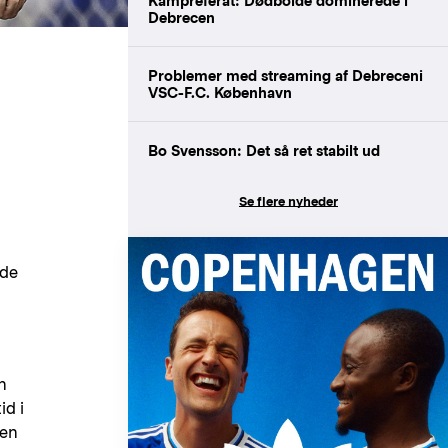
Kampreferat: Dødbolde dominerede i
Debrecen
Problemer med streaming af Debreceni
VSC-F.C. København
Bo Svensson: Det så ret stabilt ud
Se flere nyheder
ede
n
id i
den