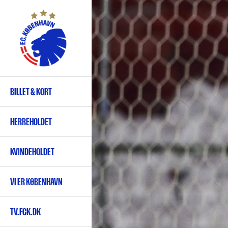
Gå
til
hovedindhold
BILLET & KORT
Primær
navigation
HERREHOLDET
KVINDEHOLDET
VI ER KØBENHAVN
TV.FCK.DK