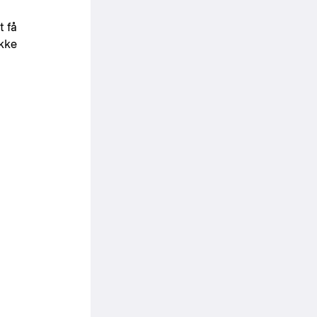
t få
ikke