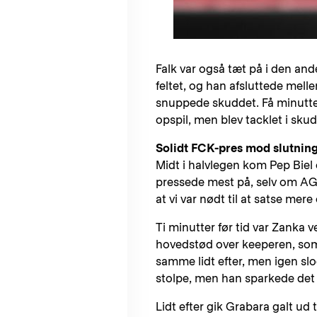
Falk var også tæt på i den ande
feltet, og han afsluttede me
snuppede skuddet. Få minuttet 
opspil, men blev tacklet i skud
Solidt FCK-pres mod slutnin
Midt i halvlegen kom Pep Biel 
pressede mest på, selv om AGF 
at vi var nødt til at satse mer
Ti minutter før tid var Zanka 
hovedstød over keeperen, som
samme lidt efter, men igen slo
stolpe, men han sparkede det g
Lidt efter gik Grabara galt ud