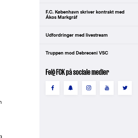
F.C. København skriver kontrakt med
Ákos Markgráf
Udfordringer med livestream
Truppen mod Debreceni VSC
Følg FCK på sociale medier
n
g