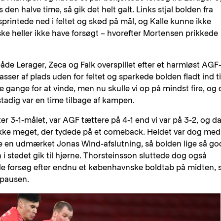
en halve time, så gik det helt galt. Links stjal bolden fra
rintede ned i feltet og skød på mål, og Kalle kunne ikke
ke heller ikke have forsøgt – hvorefter Mortensen prikkede
åde Lerager, Zeca og Falk overspillet efter et harmløst AGF
asser af plads uden for feltet og sparkede bolden fladt ind ti
re gange for at vinde, men nu skulle vi op på mindst fire, og 
 stadig var en time tilbage af kampen.
er 3-1-målet, var AGF tættere på 4-1 end vi var på 3-2, og da
kke meget, der tydede på et comeback. Heldet var dog med
e en udmærket Jonas Wind-afslutning, så bolden lige så go
i stedet gik til hjørne. Thorsteinsson sluttede dog også
e forsøg efter endnu et københavnske boldtab på midten, 
i pausen.