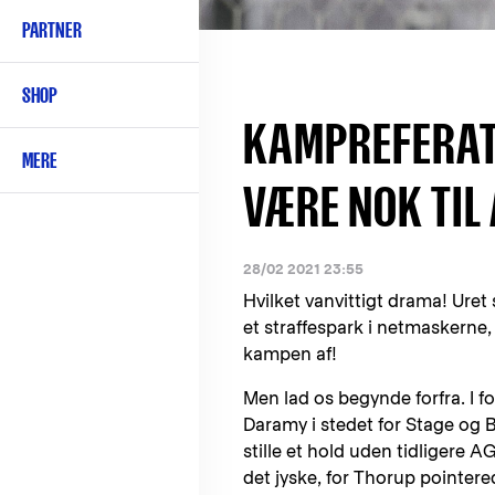
PARTNER
SHOP
KAMPREFERAT:
MERE
VÆRE NOK TIL 
28/02 2021 23:55
Hvilket vanvittigt drama! Ure
et straffespark i netmaskerne
kampen af!
Men lad os begynde forfra. I f
Daramy i stedet for Stage og
stille et hold uden tidligere AG
det jyske, for Thorup pointer