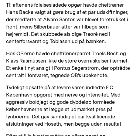
Til aftenens følelsesladede opgør havde cheftræner
Hans Backe valgt at gøre brug af et par udskiftninger,
der medførte at Álvaro Santos var blevet foretrukket i
front, mens Silberbauer atter var tilbage som
højremidt. Det skubbede alsidige Traoré ned i
centerforsvaret og Tobiasen ud på bænken.
Hos OB'erne havde cheftrænerparret Troels Bech og
Klavs Rasmussen ikke de store overraskelser i ærmet.
Et enkelt nyt ansigt i Pontus Segerström, der optrådte
centralt i forsvaret, tegnede OB's ubekendte.
Tydeligt opsatte på at levere varen indledte F.C.
København opgøret med nerve og intensitet. Med
aggressiv boldjagt og gode dybdeløb formåede
københavnerne at lægge et udmærket pres på
fynboerne. Det gav samtidig et par kvalificerede
afslutninger ved Hoseth, men begge uden resultat.