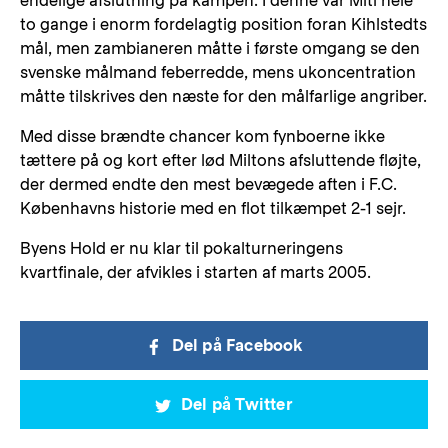
endelige afslutning på kampen. I denne var Miti hele
to gange i enorm fordelagtig position foran Kihlstedts
mål, men zambianeren måtte i første omgang se den
svenske målmand feberredde, mens ukoncentration
måtte tilskrives den næste for den målfarlige angriber.
Med disse brændte chancer kom fynboerne ikke
tættere på og kort efter lød Miltons afsluttende fløjte,
der dermed endte den mest bevægede aften i F.C.
Københavns historie med en flot tilkæmpet 2-1 sejr.
Byens Hold er nu klar til pokalturneringens
kvartfinale, der afvikles i starten af marts 2005.
Del på Facebook
Del på Twitter