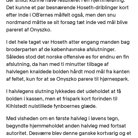
der snildt kunne have resulteret i en hjemmeføring.
Det kunne et par besnærende Hoseth-driblinger kort
efter inde i OB'ernes målfelt også, men den snu
nordmand måtte se sit forsøg tæt inde ved mål blive
pareret af Onyszko.
I det hele taget var Hoseth atter engang manden bag
broderparten af de københavnske afslutninger.
Således stod det norske offensive es for endnu en fin
afslutning, da han med ti minutter tilbage af
halvlegen knaldede bolden hårdt mod mål fra kanten
af feltet, kun for at se Onyszko parere til hjørnespark.
I halvlegens slutning lykkedes det udeholdet at få
bolden i kassen, men et frispark kort forinden til
Kihlstedt nulstillede fynboernes glæde.
Med visheden om en første halvleg i løvens tegn,
begyndte hjemmeholdet anden halvleg med fortsat
autoritet. Desværre blev denne ganske kortvarig og et