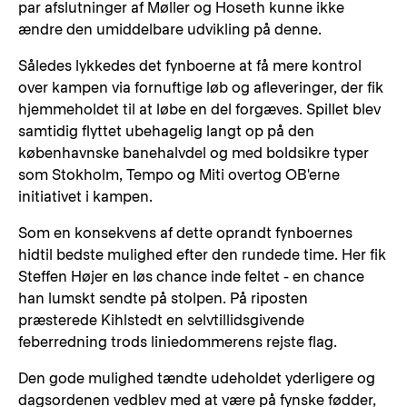
par afslutninger af Møller og Hoseth kunne ikke
ændre den umiddelbare udvikling på denne.
Således lykkedes det fynboerne at få mere kontrol
over kampen via fornuftige løb og afleveringer, der fik
hjemmeholdet til at løbe en del forgæves. Spillet blev
samtidig flyttet ubehagelig langt op på den
københavnske banehalvdel og med boldsikre typer
som Stokholm, Tempo og Miti overtog OB'erne
initiativet i kampen.
Som en konsekvens af dette oprandt fynboernes
hidtil bedste mulighed efter den rundede time. Her fik
Steffen Højer en løs chance inde feltet - en chance
han lumskt sendte på stolpen. På riposten
præsterede Kihlstedt en selvtillidsgivende
feberredning trods liniedommerens rejste flag.
Den gode mulighed tændte udeholdet yderligere og
dagsordenen vedblev med at være på fynske fødder,