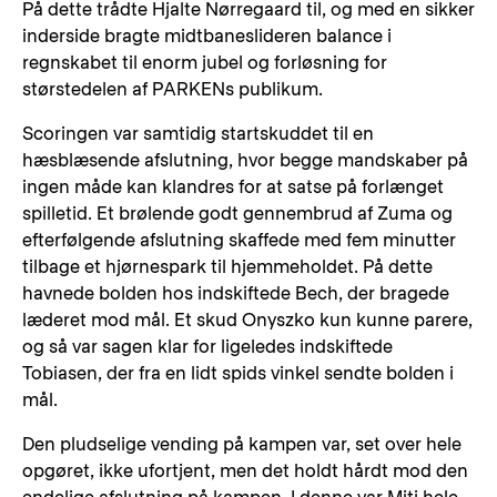
På dette trådte Hjalte Nørregaard til, og med en sikker
inderside bragte midtbaneslideren balance i
regnskabet til enorm jubel og forløsning for
størstedelen af PARKENs publikum.
Scoringen var samtidig startskuddet til en
hæsblæsende afslutning, hvor begge mandskaber på
ingen måde kan klandres for at satse på forlænget
spilletid. Et brølende godt gennembrud af Zuma og
efterfølgende afslutning skaffede med fem minutter
tilbage et hjørnespark til hjemmeholdet. På dette
havnede bolden hos indskiftede Bech, der bragede
læderet mod mål. Et skud Onyszko kun kunne parere,
og så var sagen klar for ligeledes indskiftede
Tobiasen, der fra en lidt spids vinkel sendte bolden i
mål.
Den pludselige vending på kampen var, set over hele
opgøret, ikke ufortjent, men det holdt hårdt mod den