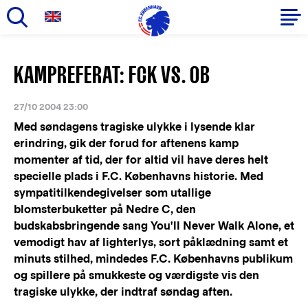
Gå
til
Primær
KAMPREFERAT: FCK VS. OB
hovedindhold
navigation
27/10 2004 23:00
Med søndagens tragiske ulykke i lysende klar
erindring, gik der forud for aftenens kamp
momenter af tid, der for altid vil have deres helt
specielle plads i F.C. Københavns historie. Med
sympatitilkendegivelser som utallige
blomsterbuketter på Nedre C, den
budskabsbringende sang You'll Never Walk Alone, et
vemodigt hav af lighterlys, sort påklædning samt et
minuts stilhed, mindedes F.C. Københavns publikum
og spillere på smukkeste og værdigste vis den
tragiske ulykke, der indtraf søndag aften.