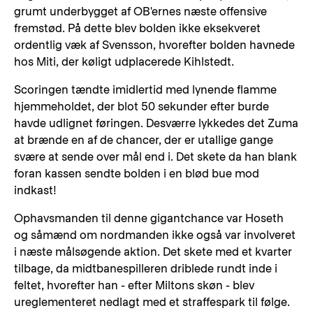
grumt underbygget af OB'ernes næste offensive
fremstød. På dette blev bolden ikke eksekveret
ordentlig væk af Svensson, hvorefter bolden havnede
hos Miti, der køligt udplacerede Kihlstedt.
Scoringen tændte imidlertid med lynende flamme
hjemmeholdet, der blot 50 sekunder efter burde
havde udlignet føringen. Desværre lykkedes det Zuma
at brænde en af de chancer, der er utallige gange
svære at sende over mål end i. Det skete da han blank
foran kassen sendte bolden i en blød bue mod
indkast!
Ophavsmanden til denne gigantchance var Hoseth
og såmænd om nordmanden ikke også var involveret
i næste målsøgende aktion. Det skete med et kvarter
tilbage, da midtbanespilleren driblede rundt inde i
feltet, hvorefter han - efter Miltons skøn - blev
ureglementeret nedlagt med et straffespark til følge.