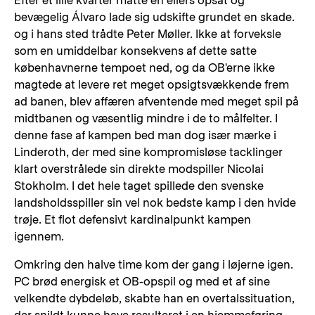
Efter et lille kvarter måtte en ellers opsat og
bevægelig Álvaro lade sig udskifte grundet en skade.
og i hans sted trådte Peter Møller. Ikke at forveksle
som en umiddelbar konsekvens af dette satte
københavnerne tempoet ned, og da OB'erne ikke
magtede at levere ret meget opsigtsvækkende frem
ad banen, blev affæren afventende med meget spil på
midtbanen og væsentlig mindre i de to målfelter. I
denne fase af kampen bed man dog især mærke i
Linderoth, der med sine kompromisløse tacklinger
klart overstrålede sin direkte modspiller Nicolai
Stokholm. I det hele taget spillede den svenske
landsholdsspiller sin vel nok bedste kamp i den hvide
trøje. Et flot defensivt kardinalpunkt kampen
igennem.
Omkring den halve time kom der gang i løjerne igen.
PC brød energisk et OB-opspil og med et af sine
velkendte dybdeløb, skabte han en overtalssituation,