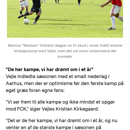
Marcus "Mackan" Allbäck lægger an til skud i vores hidtil eneste
lørdagskamp mod Vejle, men det var hans landsmænd der
scorede.
"De her kampe, vi har drømt om i et år"
Vejle indledte sæsonen med et smalt nederlag i
Aarhus, men der er optimisme før den første kamp på
eget græs foran egne fans:
"Vi ser frem til alle kampe og ikke mindst et opgør
mod FCK," siger Vejles Kristian Kirkegaard.
"Det er de her kampe, vi har drømt om i et år, og nu
venter en af de største kampe i sæsonen på