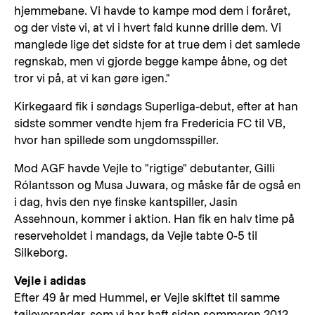
hjemmebane. Vi havde to kampe mod dem i foråret,
og der viste vi, at vi i hvert fald kunne drille dem. Vi
manglede lige det sidste for at true dem i det samlede
regnskab, men vi gjorde begge kampe åbne, og det
tror vi på, at vi kan gøre igen."
Kirkegaard fik i søndags Superliga-debut, efter at han
sidste sommer vendte hjem fra Fredericia FC til VB,
hvor han spillede som ungdomsspiller.
Mod AGF havde Vejle to "rigtige" debutanter, Gilli
Rólantsson og Musa Juwara, og måske får de også en
i dag, hvis den nye finske kantspiller, Jasin
Assehnoun, kommer i aktion. Han fik en halv time på
reserveholdet i mandags, da Vejle tabte 0-5 til
Silkeborg.
Vejle i adidas
Efter 49 år med Hummel, er Vejle skiftet til samme
tøjleverandør, som vi har haft siden sommeren 2012,