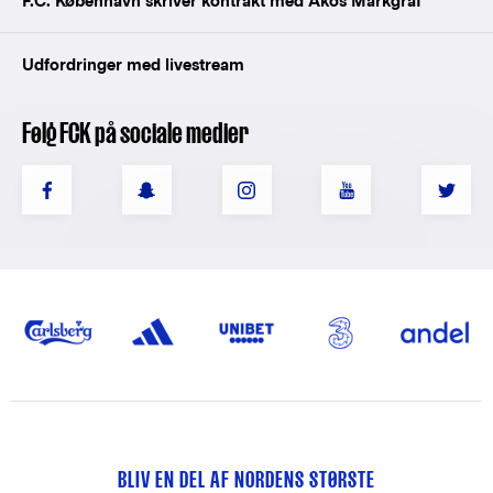
F.C. København skriver kontrakt med Ákos Markgráf
Udfordringer med livestream
Følg FCK på sociale medier
BLIV EN DEL AF NORDENS STØRSTE