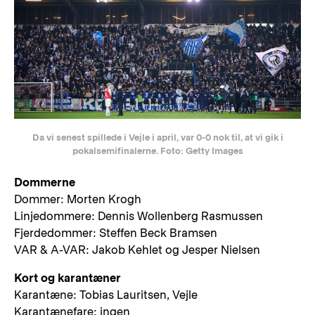
Da vi senest spillede i Vejle i april, var 0-0 nok til, at vi gik i
pokalsemifinalerne. Foto: Getty Images
Dommerne
Dommer: Morten Krogh
Linjedommere: Dennis Wollenberg Rasmussen
Fjerdedommer: Steffen Beck Bramsen
VAR & A-VAR: Jakob Kehlet og Jesper Nielsen
Kort og karantæner
Karantæne: Tobias Lauritsen, Vejle
Karantænefare: ingen