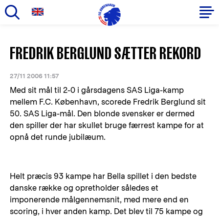
Gå
til
Primær
FREDRIK BERGLUND SÆTTER REKORD
hovedindhold
navigation
27/11 2006 11:57
Med sit mål til 2-0 i gårsdagens SAS Liga-kamp
mellem F.C. København, scorede Fredrik Berglund sit
50. SAS Liga-mål. Den blonde svensker er dermed
den spiller der har skullet bruge færrest kampe for at
opnå det runde jubilæum.
Helt præcis 93 kampe har Bella spillet i den bedste
danske række og opretholder således et
imponerende målgennemsnit, med mere end en
scoring, i hver anden kamp. Det blev til 75 kampe og