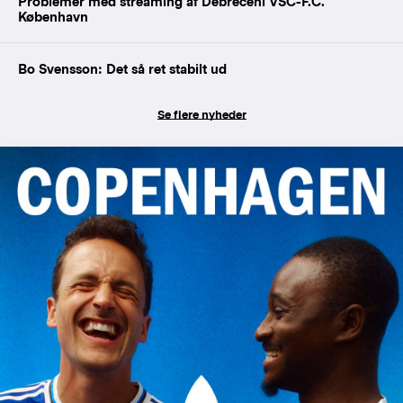
Problemer med streaming af Debreceni VSC-F.C.
København
Bo Svensson: Det så ret stabilt ud
Se flere nyheder