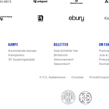
KAMPE
BILLETTER
OM FC
Kommende kampe
Køb billetter her
Partne
Kamparkiv
Billetinfo
Job & 
3F Superligatabel
Abonnement
Press
Sæsonkort
Konta
© F.C. København
Cookies
Privatlivspol