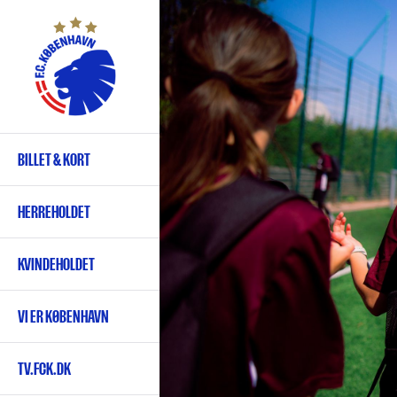
Gå
til
hovedindhold
BILLET & KORT
Primær
navigation
HERREHOLDET
KVINDEHOLDET
VI ER KØBENHAVN
TV.FCK.DK