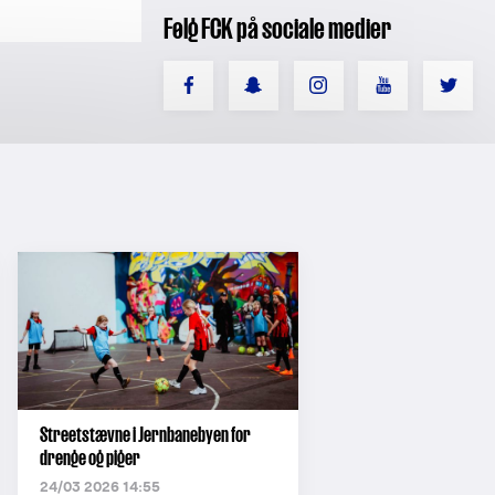
Følg FCK på sociale medier
Streetstævne i Jernbanebyen for
drenge og piger
24/03 2026 14:55