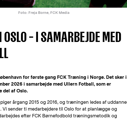
Foto: Freja Borne, FCK Media
I OSLO – I SAMARBEJDE MED
LL
 København for første gang FCK Træning i Norge. Det sker i
mber 2026 i samarbejde med Ullern Fotball, som er
 del af Oslo.
 piger årgang 2015 og 2016, og træningen ledes af uddann
 Vi sender ti medarbejdere til Oslo for at planlægge og
darbejdes efter FCK Børnefodbold træningsmetodik og