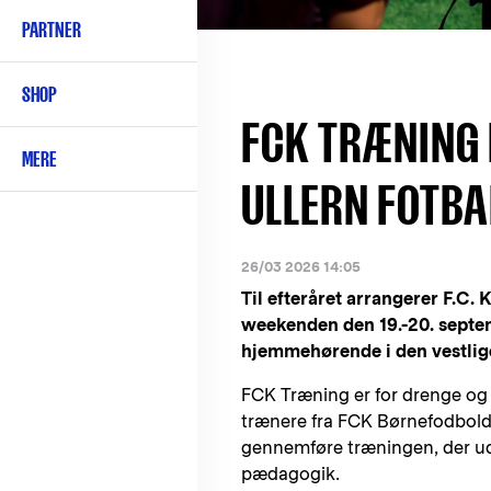
PARTNER
SHOP
FCK TRÆNING 
MERE
ULLERN FOTBA
26/03 2026 14:05
Til efteråret arrangerer F.C.
weekenden den 19.-20. septe
hjemmehørende i den vestlige
FCK Træning er for drenge og
trænere fra FCK Børnefodbold.
gennemføre træningen, der u
pædagogik.