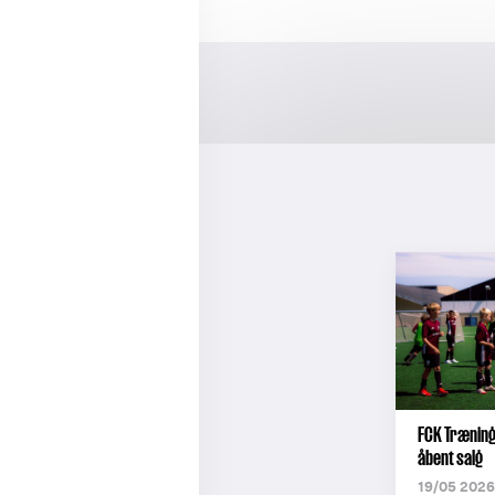
FCK Træning 
åbent salg
19/05 2026