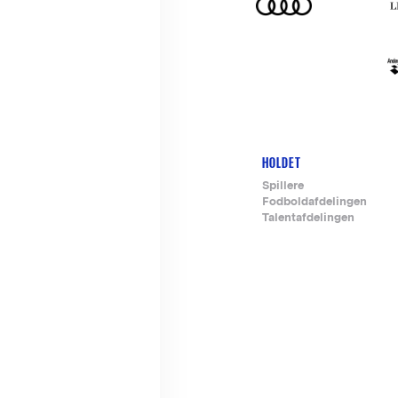
HOLDET
Footer-
Spillere
Fodboldafdelingen
menu
Talentafdelingen