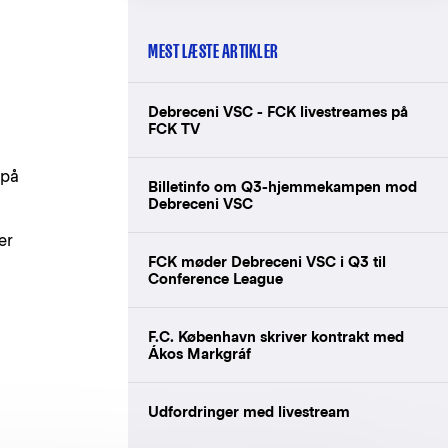
MEST LÆSTE ARTIKLER
Debreceni VSC - FCK livestreames på
FCK TV
 på
Billetinfo om Q3-hjemmekampen mod
Debreceni VSC
er
FCK møder Debreceni VSC i Q3 til
Conference League
F.C. København skriver kontrakt med
Ákos Markgráf
Udfordringer med livestream