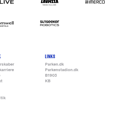
K
LINKS
rskaber
Parken.dk
karriere
Parkenstadion.dk
e
B1903
kt
KB
itik