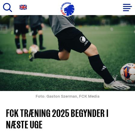
Gå
til
Primær
hovedindhold
navigation
Foto: Gaston Szerman, FCK Media
FCK TRÆNING 2025 BEGYNDER I
NÆSTE UGE