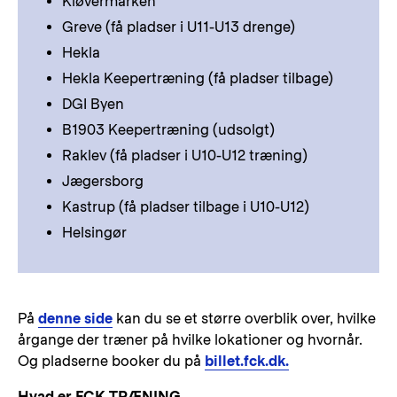
Kløvermarken
Greve (få pladser i U11-U13 drenge)
Hekla
Hekla Keepertræning (få pladser tilbage)
DGI Byen
B1903 Keepertræning (udsolgt)
Raklev (få pladser i U10-U12 træning)
Jægersborg
Kastrup (få pladser tilbage i U10-U12)
Helsingør
På
denne side
kan du se et større overblik over, hvilke
årgange der træner på hvilke lokationer og hvornår.
Og pladserne booker du på
billet.fck.dk.
Hvad er FCK TRÆNING