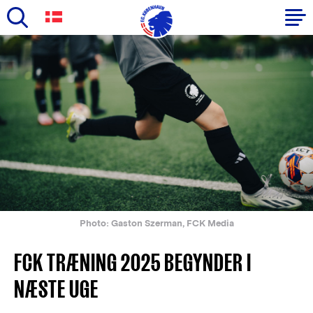
Skip
to
Primary
main
navigation
content
-
English
Photo: Gaston Szerman, FCK Media
FCK TRÆNING 2025 BEGYNDER I
NÆSTE UGE