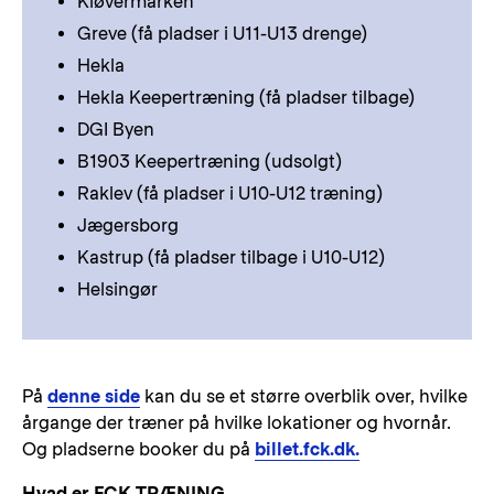
Kløvermarken
Greve (få pladser i U11-U13 drenge)
Hekla
Hekla Keepertræning (få pladser tilbage)
DGI Byen
B1903 Keepertræning (udsolgt)
Raklev (få pladser i U10-U12 træning)
Jægersborg
Kastrup (få pladser tilbage i U10-U12)
Helsingør
På
denne side
kan du se et større overblik over, hvilke
årgange der træner på hvilke lokationer og hvornår.
Og pladserne booker du på
billet.fck.dk.
Hvad er FCK TRÆNING