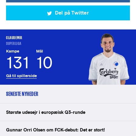
Del på Twitter
CLAUDEMIR
SUPERLIGA
Kampe
Mål
131
10
Gå til spillerside
SENESTE NYHEDER
Største udesejr i europæisk Q3-runde
Gunnar Orri Olsen om FCK-debut: Det er stort!