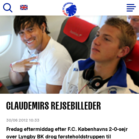
Gå
til
Primær
hovedindhold
navigation
CLAUDEMIRS REJSEBILLEDER
30/06 2012 10:33
Fredag eftermiddag efter F.C. Københavns 2-0-sejr
over Lyngby BK drog førsteholdstruppen til