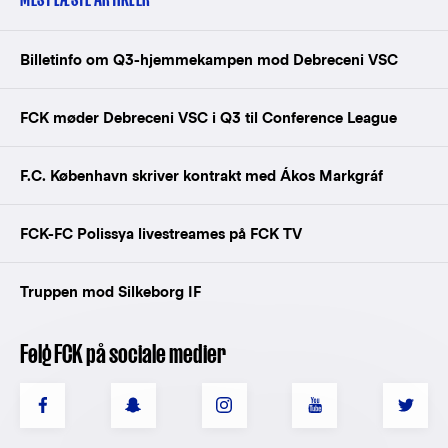
Billetinfo om Q3-hjemmekampen mod Debreceni VSC
FCK møder Debreceni VSC i Q3 til Conference League
F.C. København skriver kontrakt med Ákos Markgráf
FCK-FC Polissya livestreames på FCK TV
Truppen mod Silkeborg IF
Følg FCK på sociale medier