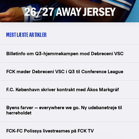
MEST LÆSTE ARTIKLER
Billetinfo om Q3-hjemmekampen mod Debreceni VSC
FCK møder Debreceni VSC i Q3 til Conference League
F.C. København skriver kontrakt med Ákos Markgráf
Byens farver — everywhere we go. Ny udebanetrøje til
herreholdet
FCK-FC Polissya livestreames på FCK TV