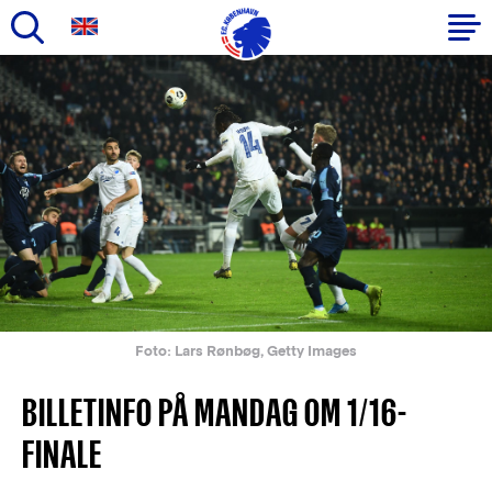
Gå
til
Primær
hovedindhold
navigation
Foto: Lars Rønbøg, Getty Images
BILLETINFO PÅ MANDAG OM 1/16-
FINALE