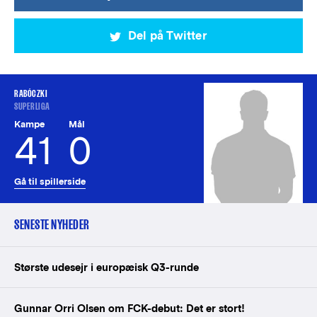
Del på Twitter
RABÓCZKI
SUPERLIGA
Kampe
Mål
41
0
Gå til spillerside
SENESTE NYHEDER
Største udesejr i europæisk Q3-runde
Gunnar Orri Olsen om FCK-debut: Det er stort!