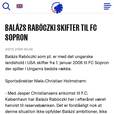
Gå
til
Primær
BALÁZS RABÓCZKI SKIFTER TIL FC
hovedindhold
navigation
SOPRON
20/12 2005 00:00
Balázs Rabóczki som pt. er med det ungarske
landshold i USA skifter fra 1. januar 2006 til FC Sopron
der spiller i Ungarns bedste række.
Sportsdirektør Niels-Christian Holmstrøm:
- Med Jesper Christiansens ankomst til F.C.
København har Balázs Rabóczki her i efteråret været
henvist til reservebænken. Det er forståeligt nok at
denne situation ikke opfylder Balázs' ambitioner, ikke