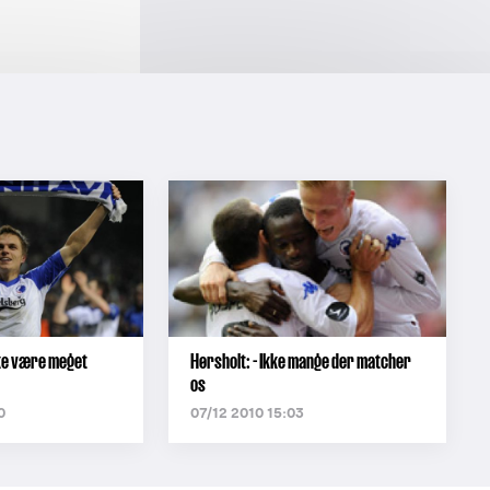
kke være meget
Hørsholt: - Ikke mange der matcher
os
0
07/12 2010 15:03