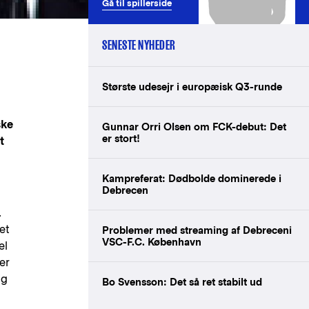
Gå til spillerside
SENESTE NYHEDER
Største udesejr i europæisk Q3-runde
ske
Gunnar Orri Olsen om FCK-debut: Det
er stort!
t
Kampreferat: Dødbolde dominerede i
Debrecen
.
et
Problemer med streaming af Debreceni
VSC-F.C. København
el
er
ig
Bo Svensson: Det så ret stabilt ud