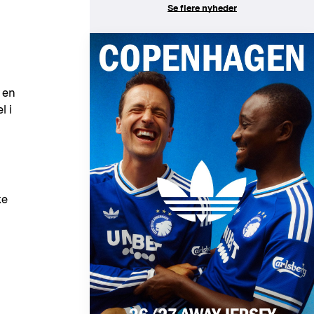
Se flere nyheder
 en
l i
ke