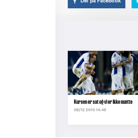
Del på Facebook
Kursen er sat og vi er ikke mætte
08/12 2010 14:48