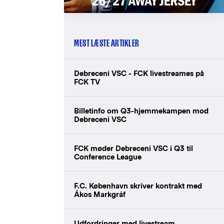
MEST LÆSTE ARTIKLER
Debreceni VSC - FCK livestreames på
FCK TV
Billetinfo om Q3-hjemmekampen mod
Debreceni VSC
FCK møder Debreceni VSC i Q3 til
Conference League
F.C. København skriver kontrakt med
Ákos Markgráf
Udfordringer med livestream