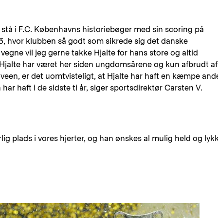
id stå i F.C. Københavns historiebøger med sin scoring på
3, hvor klubben så godt som sikrede sig det danske
egne vil jeg gerne takke Hjalte for hans store og altid
 Hjalte har været her siden ungdomsårene og kun afbrudt af
nveen, er det uomtvisteligt, at Hjalte har haft en kæmpe ande
r haft i de sidste ti år, siger sportsdirektør Carsten V.
ærlig plads i vores hjerter, og han ønskes al mulig held og lyk