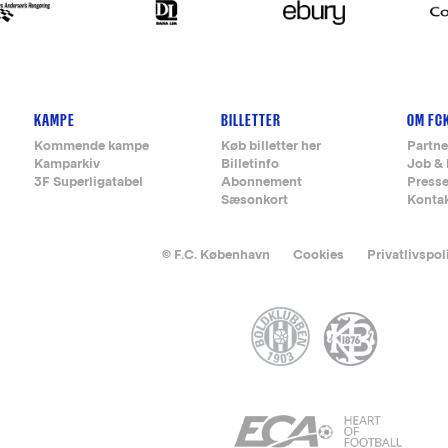
KAMPE
BILLETTER
OM FC
Kommende kampe
Køb billetter her
Partne
Kamparkiv
Billetinfo
Job & 
3F Superligatabel
Abonnement
Press
Sæsonkort
Konta
© F.C. København
Cookies
Privatlivspol