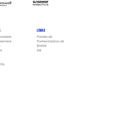
K
LINKS
rskaber
Parken.dk
karriere
Parkenstadion.dk
e
B1903
kt
KB
itik