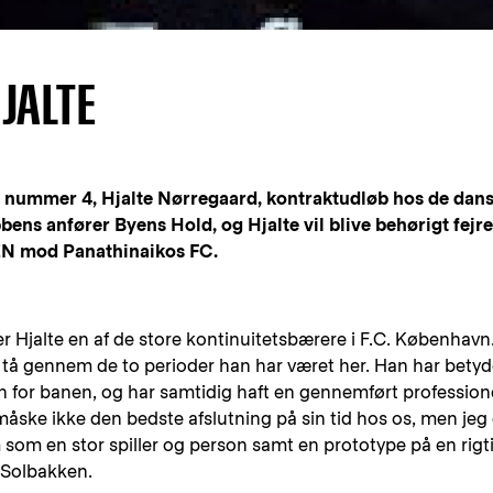
JALTE
s nummer 4, Hjalte Nørregaard, kontraktudløb hos de dan
ens anfører Byens Hold, og Hjalte vil blive behørigt fejre
EN mod Panathinaikos FC.
r Hjalte en af de store kontinuitetsbærere i F.C. København
l tå gennem de to perioder han har været her. Han har betyd
 for banen, og har samtidig haft en gennemført profession
r måske ikke den bedste afslutning på sin tid hos os, men jeg 
am som en stor spiller og person samt en prototype på en rigt
e Solbakken.