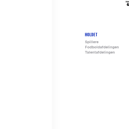
HOLDET
Footer-
Spillere
Fodboldafdelingen
menu
Talentafdelingen