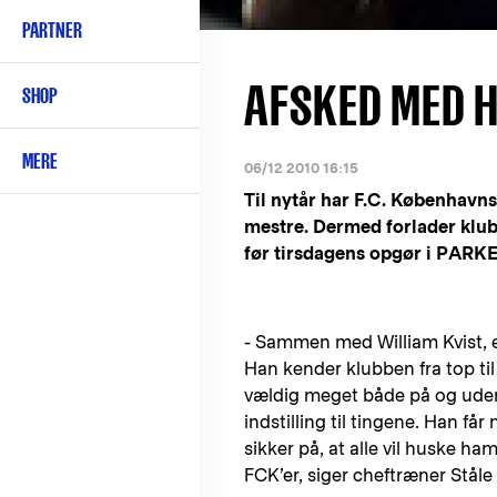
PARTNER
AFSKED MED H
SHOP
MERE
06/12 2010 16:15
Til nytår har F.C. København
mestre. Dermed forlader klubb
før tirsdagens opgør i PARK
- Sammen med William Kvist, e
Han kender klubben fra top ti
vældig meget både på og uden
indstilling til tingene. Han få
sikker på, at alle vil huske h
FCK’er, siger cheftræner Stål