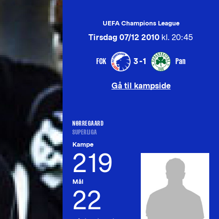
UEFA Champions League
Tirsdag 07/12 2010
kl. 20:45
FCK
Pan
3-1
Gå til kampside
NØRREGAARD
SUPERLIGA
Kampe
219
Mål
22