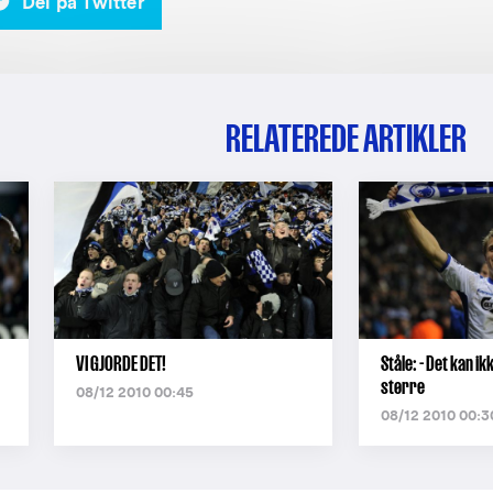
Del på Twitter
RELATEREDE ARTIKLER
VI GJORDE DET!
Ståle: - Det kan i
større
08/12 2010 00:45
08/12 2010 00:3