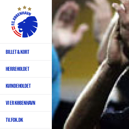
Gå
til
hovedindhold
BILLET & KORT
Primær
navigation
HERREHOLDET
KVINDEHOLDET
VI ER KØBENHAVN
TV.FCK.DK