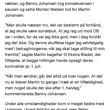
rækker, og Benny Johansen tog konsekvensen i
pausen og satte Morten Nielsen ind for Martin
Johansen.
”Man skulle næsten tro, det var bestemt på forhånd,
at jeg skulle være syndebuk. At jeg røg ud mod OB
var i orden, for da var jeg ikke god, men i dag forstår
jeg det ikke. Og denne skuffelse tager jeg selvfølgelig
med i betragtningerne, når jeg skal tage stilling til min
fremtid,” sagde Martin bagefter til Ekstra Bladet, der
tilføjede, at begge tvillinger havde opsagt deres
kontrakter pr. 1. juli.
”Når man ændrer, går det altid ud over nogen. At det
nu er blevet Martin to gange i træk er en tilfældighed,
men noget skulle der ske efter 1. halvleg,”
kommenterede Benny Johansen.
Under alle omstændigheder kom vi meget bedre med
i kampen, i hvert fald for en stund, men Peter