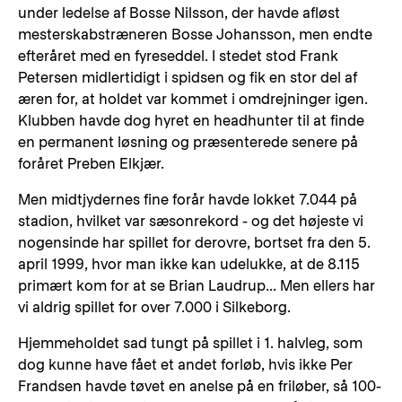
under ledelse af Bosse Nilsson, der havde afløst
mesterskabstræneren Bosse Johansson, men endte
efteråret med en fyreseddel. I stedet stod Frank
Petersen midlertidigt i spidsen og fik en stor del af
æren for, at holdet var kommet i omdrejninger igen.
Klubben havde dog hyret en headhunter til at finde
en permanent løsning og præsenterede senere på
foråret Preben Elkjær.
Men midtjydernes fine forår havde lokket 7.044 på
stadion, hvilket var sæsonrekord - og det højeste vi
nogensinde har spillet for derovre, bortset fra den 5.
april 1999, hvor man ikke kan udelukke, at de 8.115
primært kom for at se Brian Laudrup... Men ellers har
vi aldrig spillet for over 7.000 i Silkeborg.
Hjemmeholdet sad tungt på spillet i 1. halvleg, som
dog kunne have fået et andet forløb, hvis ikke Per
Frandsen havde tøvet en anelse på en friløber, så 100-