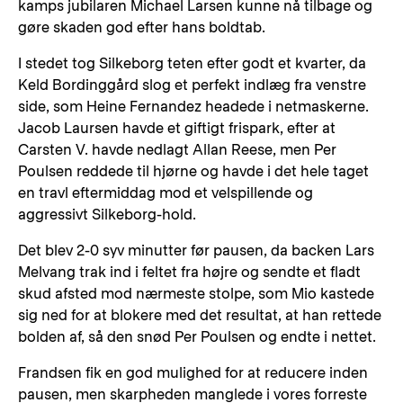
kamps jubilaren Michael Larsen kunne nå tilbage og
gøre skaden god efter hans boldtab.
I stedet tog Silkeborg teten efter godt et kvarter, da
Keld Bordinggård slog et perfekt indlæg fra venstre
side, som Heine Fernandez headede i netmaskerne.
Jacob Laursen havde et giftigt frispark, efter at
Carsten V. havde nedlagt Allan Reese, men Per
Poulsen reddede til hjørne og havde i det hele taget
en travl eftermiddag mod et velspillende og
aggressivt Silkeborg-hold.
Det blev 2-0 syv minutter før pausen, da backen Lars
Melvang trak ind i feltet fra højre og sendte et fladt
skud afsted mod nærmeste stolpe, som Mio kastede
sig ned for at blokere med det resultat, at han rettede
bolden af, så den snød Per Poulsen og endte i nettet.
Frandsen fik en god mulighed for at reducere inden
pausen, men skarpheden manglede i vores forreste