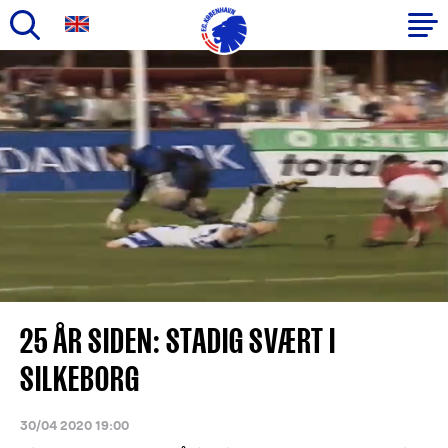
Gå
til
Primær
hovedindhold
navigation
25 ÅR SIDEN: STADIG SVÆRT I
SILKEBORG
30/04 2020 19:00