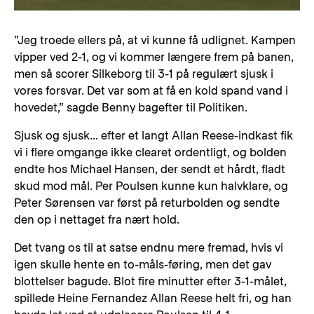
”Jeg troede ellers på, at vi kunne få udlignet. Kampen
vipper ved 2-1, og vi kommer længere frem på banen,
men så scorer Silkeborg til 3-1 på regulært sjusk i
vores forsvar. Det var som at få en kold spand vand i
hovedet,” sagde Benny bagefter til Politiken.
Sjusk og sjusk... efter et langt Allan Reese-indkast fik
vi i flere omgange ikke clearet ordentligt, og bolden
endte hos Michael Hansen, der sendt et hårdt, fladt
skud mod mål. Per Poulsen kunne kun halvklare, og
Peter Sørensen var først på returbolden og sendte
den op i nettaget fra nært hold.
Det tvang os til at satse endnu mere fremad, hvis vi
igen skulle hente en to-måls-føring, men det gav
blottelser bagude. Blot fire minutter efter 3-1-målet,
spillede Heine Fernandez Allan Reese helt fri, og han