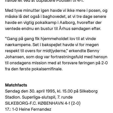
havde let ved at udplacere Poulsen til 4-1.
Med tyve minutter igen havde vi ikke mere i posen, og
måske lå det også i baghovedet, at vi tre dage senere
havde en vigtig pokalkamp i Aalborg, hvorefter der
ventede endnu en bustur til Århus søndagen efter.
”Gang på gang fik hjemmeholdet lov til at vinde
nærkampene. Set i bakspejlet havde vi for megen
respekt til overs for midtjyderne,” erkendte Benny
Johansen, som dog var fortrøstningsfuld med hensyn
til onsdagens mission med at forsvare føringen på 2-0
fra den første pokalsemifinale.
Matchfacts
Søndag den 30. april 1995, kl. 15.00 på Silkeborg
Stadion. Superliga-slutspil, 7. runde
SILKEBORG-F.C. KØBENHAVN 4-1 (2-0)
17.: 1-0 Heine Fernandez