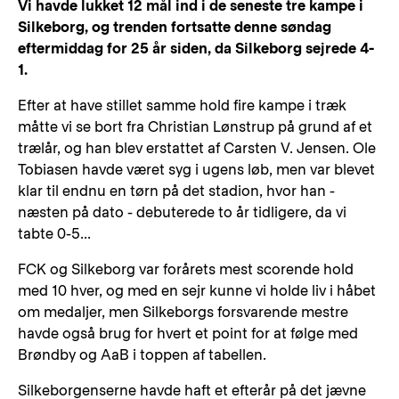
Vi havde lukket 12 mål ind i de seneste tre kampe i
Silkeborg, og trenden fortsatte denne søndag
eftermiddag for 25 år siden, da Silkeborg sejrede 4-
1.
Efter at have stillet samme hold fire kampe i træk
måtte vi se bort fra Christian Lønstrup på grund af et
trælår, og han blev erstattet af Carsten V. Jensen. Ole
Tobiasen havde været syg i ugens løb, men var blevet
klar til endnu en tørn på det stadion, hvor han -
næsten på dato - debuterede to år tidligere, da vi
tabte 0-5...
FCK og Silkeborg var forårets mest scorende hold
med 10 hver, og med en sejr kunne vi holde liv i håbet
om medaljer, men Silkeborgs forsvarende mestre
havde også brug for hvert et point for at følge med
Brøndby og AaB i toppen af tabellen.
Silkeborgenserne havde haft et efterår på det jævne