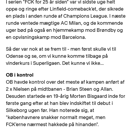
I serien "FCK for 25 år siden" var vi sidste uge helt
oppe og ringe efter Linfield-comeback'et, der sikrede
en plads i anden runde af Champions League. I næste
runde ventede mægtige AC Milan, og de kommende
uger bød på også en hjemmekamp mod Brøndby og
en opvisningskamp mod Barcelona.
Så der var nok at se frem til - men først skulle vi til
Odense og se, om vi kunne komme tilbage på
vinderkurs i Superligaen. Det kunne vi ikke...
OB i kontrol
OB havde kontrol over det meste af kampen anført af
2 x Nielsen på midtbanen - Brian Steen og Allan.
Desuden startede en 19-årig Morten Bisgaard inde for
første gang efter at han blev indskiftet til debut i
Silkeborg ugen før. Han noterede sig, at
"københavnere snakker normalt meget, men
FCK'erne nærmest hakkede på hinanden".