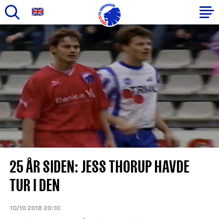
Gå
til
Primær
hovedindhold
navigation
25 ÅR SIDEN: JESS THORUP HAVDE
TUR I DEN
10/10 2018 20:10