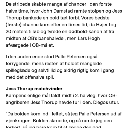
De stribede skabte mange af chancer i den første
halve time, hvor John Damstad ramte stolpen og Jess
Thorup bankede en bold tæt forbi. Vores bedste
(første) chance kom efter en times tid, da Højer tog
20 meters tilløb og fyrede en dødbold-kanon af fra
midten af OB's banehalvdel, men Lars Høgh
afværgede i OB-målet.
I den anden ende stod Palle Petersen også
forrygende, mens resten af holdet manglede
spilleglæde og selvtillid og aldrig rigtig kom i gang
med det offensive spil.
Jess Thorup matchvinder
Kampens enlige mål faldt midt i 2. halvleg, hvor OB-
angriberen Jess Thorup havde tur i den. Diegos utur.
"Da bolden kom ind i feltet, så jeg Palle Petersen ud af
øjenkrogen. Bolden skruede, og så ramte jeg den
forkert, så jeg bare kom til at lægge den død.