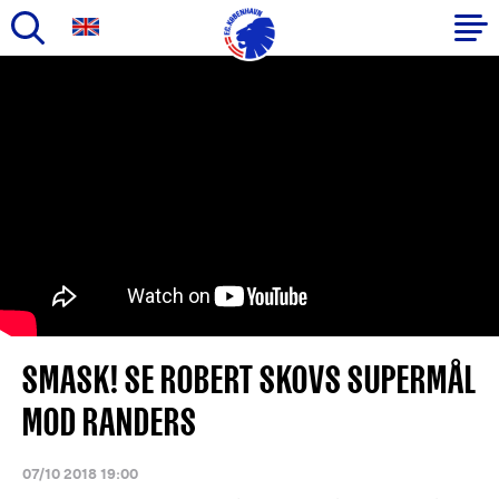
Gå
til
Primær
hovedindhold
navigation
SMASK! SE ROBERT SKOVS SUPERMÅL
MOD RANDERS
07/10 2018 19:00