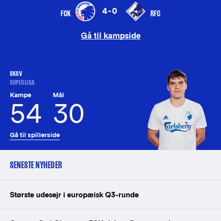
4-0
FCK
RFC
Gå til kampside
SKOV
SUPERLIGA
Kampe
Mål
54
30
Gå til spillerside
SENESTE NYHEDER
Største udesejr i europæisk Q3-runde