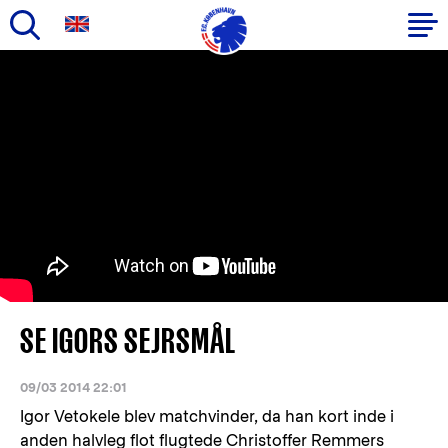
Gå
til
Primær
hovedindhold
navigation
SE IGORS SEJRSMÅL
09/03 2014 22:01
Igor Vetokele blev matchvinder, da han kort inde i
anden halvleg flot flugtede Christoffer Remmers