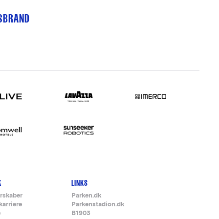
TSBRAND
K
LINKS
rskaber
Parken.dk
karriere
Parkenstadion.dk
e
B1903