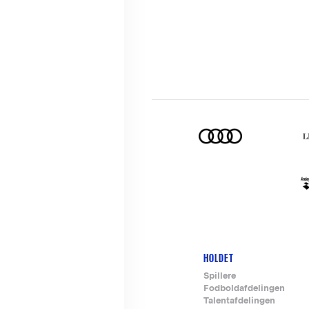
HOLDET
Footer-
Spillere
Fodboldafdelingen
menu
Talentafdelingen