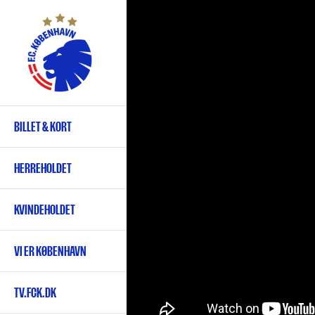
Gå
til
hovedindhold
BILLET & KORT
Primær
navigation
HERREHOLDET
KVINDEHOLDET
VI ER KØBENHAVN
TV.FCK.DK