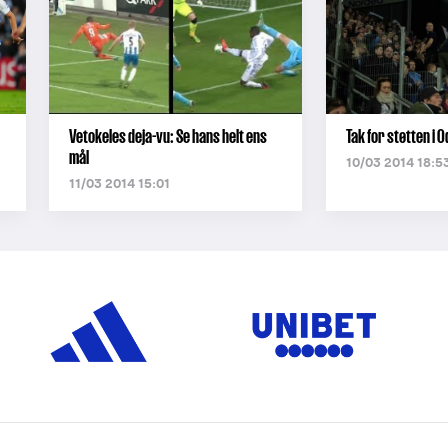
Vetokeles deja-vu: Se hans helt ens
Tak for støtten i 
mål
10/03 2014 18:5
11/03 2014 15:01