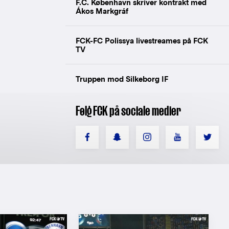
F.C. København skriver kontrakt med
Ákos Markgráf
FCK-FC Polissya livestreames på FCK
TV
Truppen mod Silkeborg IF
Følg FCK på sociale medier