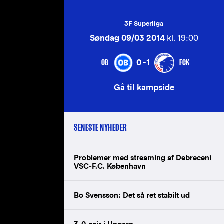
3F Superliga
Søndag 09/03 2014
kl. 19:00
OB
FCK
0-1
Gå til kampside
SENESTE NYHEDER
Problemer med streaming af Debreceni
VSC-F.C. København
Bo Svensson: Det så ret stabilt ud