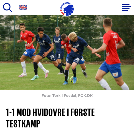
Gå
til
Primær
hovedindhold
navigation
Foto: Torkil Fosdal, FCK.DK
1-1 MOD HVIDOVRE I FØRSTE
TESTKAMP