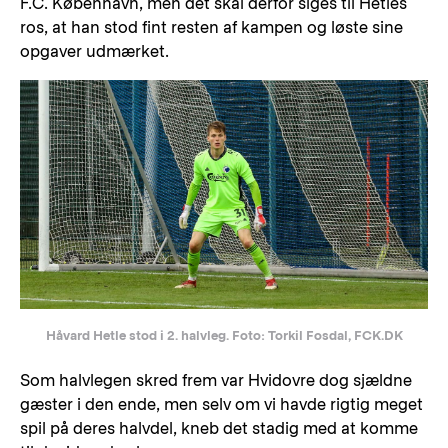
F.C. København, men det skal derfor siges til Hetles
ros, at han stod fint resten af kampen og løste sine
opgaver udmærket.
Håvard Hetle stod i 2. halvleg. Foto: Torkil Fosdal, FCK.DK
Som halvlegen skred frem var Hvidovre dog sjældne
gæster i den ende, men selv om vi havde rigtig meget
spil på deres halvdel, kneb det stadig med at komme