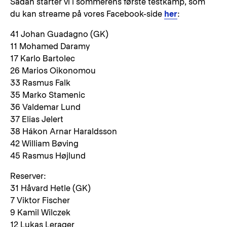
Sådan starter vi i sommerens første testkamp, som
du kan streame på vores Facebook-side
her
:
41 Johan Guadagno (GK)
11 Mohamed Daramy
17 Karlo Bartolec
26 Marios Oikonomou
33 Rasmus Falk
35 Marko Stamenic
36 Valdemar Lund
37 Elias Jelert
38 Hákon Arnar Haraldsson
42 William Bøving
45 Rasmus Højlund
Reserver:
31 Håvard Hetle (GK)
7 Viktor Fischer
9 Kamil Wilczek
12 Lukas Lerager