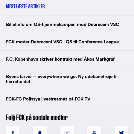
MEST LÆSTE ARTIKLER
Billetinfo om Q3-hjemmekampen mod Debreceni VSC
FCK møder Debreceni VSC i Q3 til Conference League
F.C. København skriver kontrakt med Ákos Markgráf
Byens farver — everywhere we go. Ny udebanetrøje til
herreholdet
FCK-FC Polissya livestreames på FCK TV
Følg FCK på sociale medier