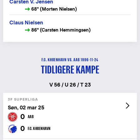
Carsten V. Jensen
68" (Morten Nielsen)
Claus Nielsen
86" (Carsten Hemmingsen)
F.C. KØBENHAVN VS. AAB 1996-11-24
TIDLIGERE KAMPE
V 56 / U 26 / T 23
3F SUPERLIGA
Søn, 02 mar 25
0
AAB
0
F.C. KØBENHAVN