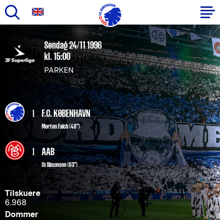
Gå
til
Primær
Søndag 24/11 1996
hovedindhold
kl. 15:00
navigation
PARKEN
1
F.C. KØBENHAVN
Morten Falch
(48")
1
AAB
Ib Simonsen (63")
Tilskuere
6.968
Dommer