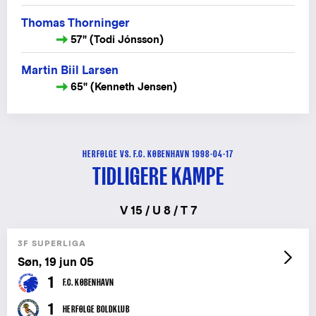
Thomas Thorninger
57" (Todi Jónsson)
Martin Biil Larsen
65" (Kenneth Jensen)
HERFØLGE VS. F.C. KØBENHAVN 1998-04-17
TIDLIGERE KAMPE
V 15 / U 8 / T 7
3F SUPERLIGA
Søn, 19 jun 05
1
F.C. KØBENHAVN
1
HERFØLGE BOLDKLUB