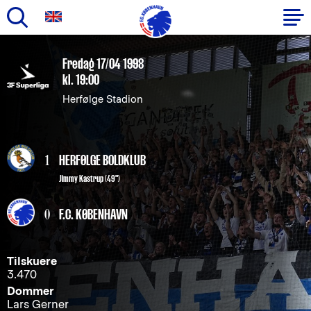
Gå
til
Primær
Fredag 17/04 1998
hovedindhold
kl. 19:00
navigation
Herfølge Stadion
1
HERFØLGE BOLDKLUB
Jimmy Kastrup (49")
0
F.C. KØBENHAVN
Tilskuere
3.470
Dommer
Lars Gerner