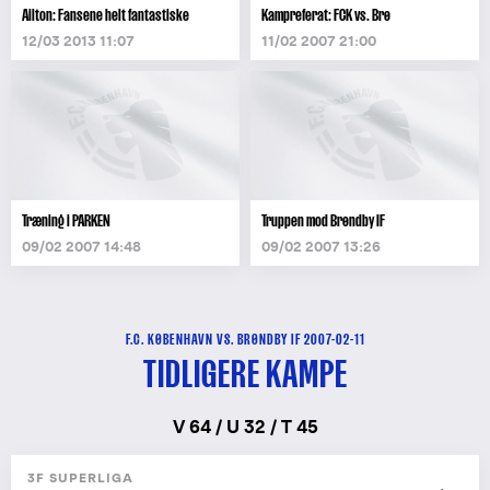
Ailton: Fansene helt fantastiske
Kampreferat: FCK vs. Brø
12/03 2013 11:07
11/02 2007 21:00
Træning i PARKEN
Truppen mod Brøndby IF
09/02 2007 14:48
09/02 2007 13:26
F.C. KØBENHAVN VS. BRØNDBY IF 2007-02-11
TIDLIGERE KAMPE
V 64 / U 32 / T 45
3F SUPERLIGA