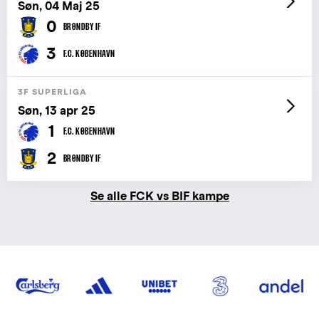
Søn, 04 Maj 25
0
BRØNDBY IF
3
F.C. KØBENHAVN
3F SUPERLIGA
Søn, 13 apr 25
1
F.C. KØBENHAVN
2
BRØNDBY IF
Se alle FCK vs BIF kampe