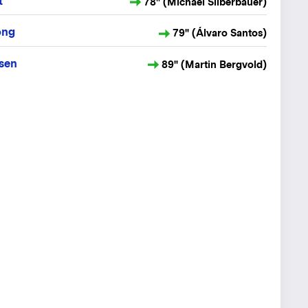
t
78" (Michael Silberbauer)
ong
79" (Álvaro Santos)
sen
89" (Martin Bergvold)