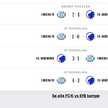
ODDSET POKALEN
2 - 4
ESBJERG FB
F.C. KØB
3F SUPERLIGA
1 - 0
ESBJERG FB
F.C. KØB
3F SUPERLIGA
3 - 1
F.C. KØBENHAVN
ESBJERG 
3F SUPERLIGA
4 - 3
ESBJERG FB
F.C. KØB
Se alle FCK vs EfB kampe