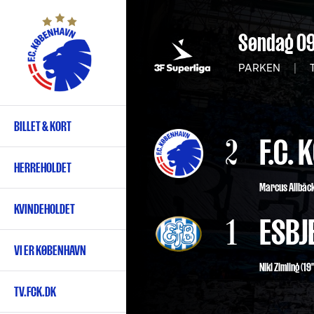
Gå
til
Søndag 0
hovedindhold
PARKEN
|
T
BILLET & KORT
Primær
2
F.C.
navigation
HERREHOLDET
Marcus Allbäc
KVINDEHOLDET
1
ESBJ
VI ER KØBENHAVN
Niki Zimling (19"
TV.FCK.DK