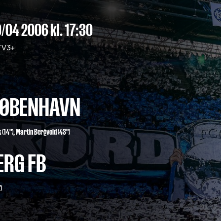
9/04 2006
kl. 17:30
V3+
 KØBENHAVN
k
(14"),
Martin Bergvold
(43")
ERG FB
)