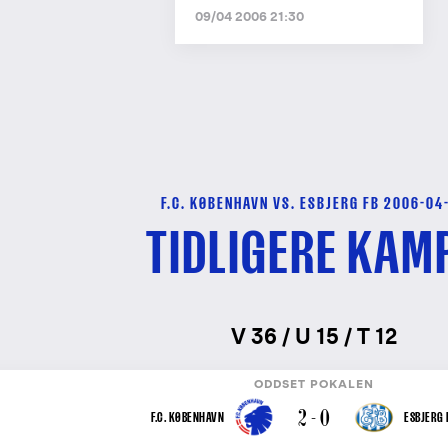
09/04 2006 21:30
F.C. KØBENHAVN VS. ESBJERG FB 2006-04
TIDLIGERE KAM
V 36 / U 15 / T 12
ODDSET POKALEN
2 - 0
F.C. KØBENHAVN
ESBJERG 