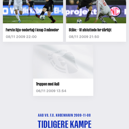
Første liga-nederlag i knap 3 måneder
Ståle: - Vi afsluttede for dårligt
08/11 2009 22:00
08/11 2009 21:50
Truppen mod AaB
06/11 2009 13:54
AAB VS. F.C. KØBENHAVN 2009-11-08
TIDLIGERE KAMPE