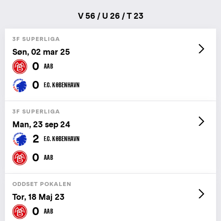
V 56 / U 26 / T 23
3F SUPERLIGA
Søn, 02 mar 25
0
AAB
0
F.C. KØBENHAVN
3F SUPERLIGA
Man, 23 sep 24
2
F.C. KØBENHAVN
0
AAB
ODDSET POKALEN
Tor, 18 Maj 23
0
AAB