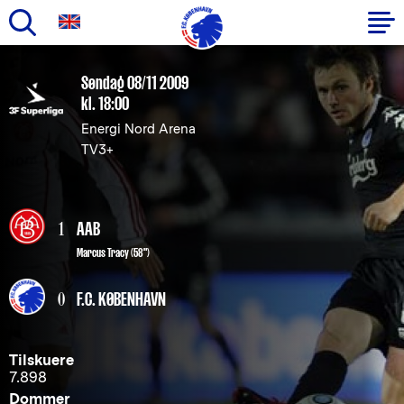
Gå
til
Primær
Søndag 08/11 2009
hovedindhold
kl. 18:00
navigation
Energi Nord Arena
TV3+
1
AAB
Marcus Tracy (58")
0
F.C. KØBENHAVN
Tilskuere
7.898
Dommer