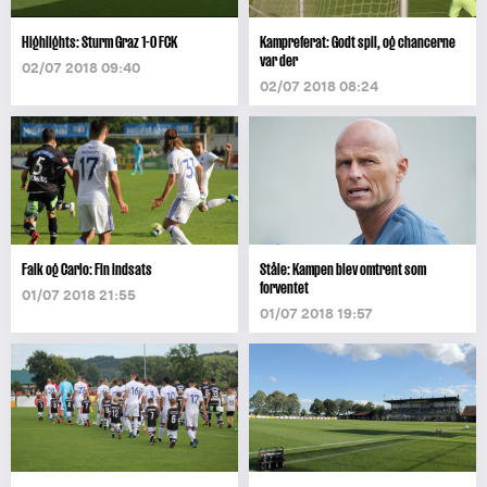
Highlights: Sturm Graz 1-0 FCK
Kampreferat: Godt spil, og chancerne
var der
02/07 2018 09:40
02/07 2018 08:24
Falk og Carlo: Fin indsats
Ståle: Kampen blev omtrent som
forventet
01/07 2018 21:55
01/07 2018 19:57