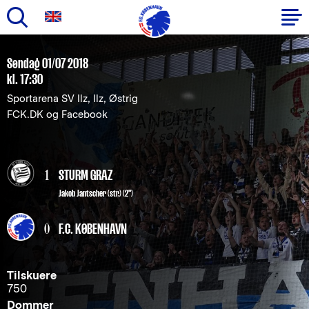
Gå
til
Primær
Søndag 01/07 2018
hovedindhold
kl. 17:30
navigation
Sportarena SV Ilz, Ilz, Østrig
FCK.DK og Facebook
1
STURM GRAZ
Jakob Jantscher (str.) (2")
0
F.C. KØBENHAVN
Tilskuere
750
Dommer