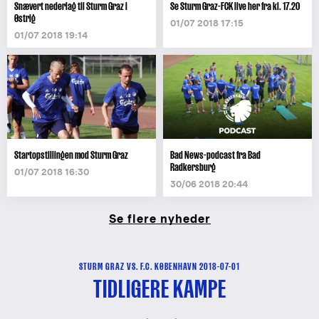
Snævert nederlag til Sturm Graz i
Se Sturm Graz-FCK live her fra kl. 17.20
Østrig
01/07 2018 17:15
01/07 2018 19:14
Startopstillingen mod Sturm Graz
Bad News-podcast fra Bad
Radkersburg
01/07 2018 16:30
30/06 2018 20:44
Se flere nyheder
STURM GRAZ VS. F.C. KØBENHAVN 2018-07-01
TIDLIGERE KAMPE