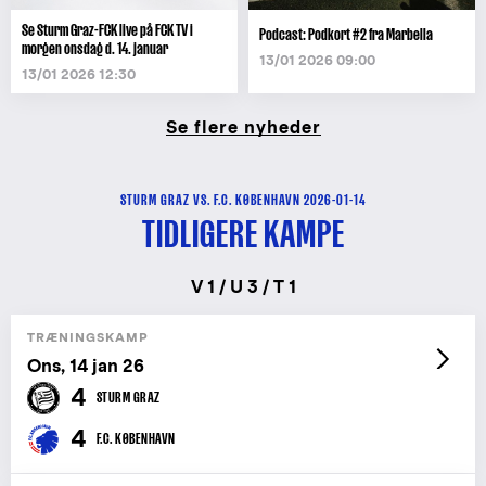
Se Sturm Graz-FCK live på FCK TV i
Podcast: Podkort #2 fra Marbella
morgen onsdag d. 14. januar
13/01 2026 09:00
13/01 2026 12:30
Se flere nyheder
STURM GRAZ VS. F.C. KØBENHAVN 2026-01-14
TIDLIGERE KAMPE
V 1 / U 3 / T 1
TRÆNINGSKAMP
Ons, 14 jan 26
4
STURM GRAZ
4
F.C. KØBENHAVN