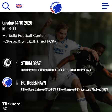
Gå
til
Primær
Onsdag 14/01 2026
hovedindhold
kl. 16:00
navigation
Marbella Football Center
FCK-app & tv.fck.dk (med FCK+)
4
STURM GRAZ
Tomi Horvat (11")
,
Maurice Malone (18"), (87")
,
Otra Kiteishvili (54")
4
F.C. KØBENHAVN
Viktor Bjarki Dadason
(15"), (60"),
Viktor Claesson
(93"),
Youssoufa Moukoko
(103")
Tilskuere
50