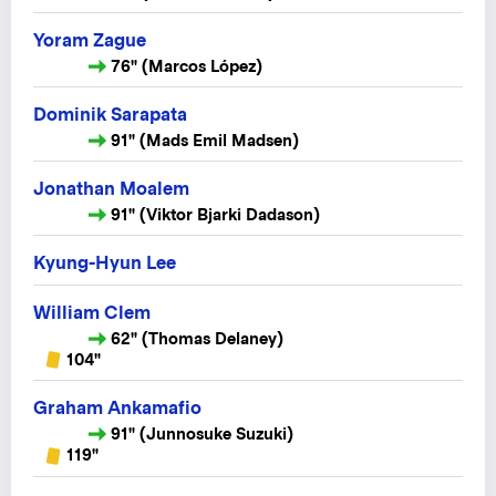
Yoram Zague
76" (Marcos López)
Dominik Sarapata
91" (Mads Emil Madsen)
Jonathan Moalem
91" (Viktor Bjarki Dadason)
Kyung-Hyun Lee
William Clem
62" (Thomas Delaney)
104"
Graham Ankamafio
91" (Junnosuke Suzuki)
119"