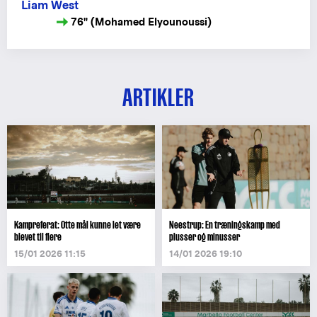
Liam West
76" (Mohamed Elyounoussi)
ARTIKLER
Kampreferat: Otte mål kunne let være
Neestrup: En træningskamp med
blevet til flere
plusser og minusser
15/01 2026 11:15
14/01 2026 19:10