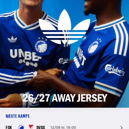
NÆSTE KAMPE
FCK
DVSC
12/08 kl. 18:00