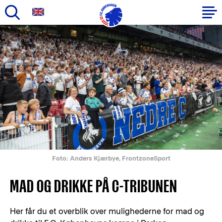
Gå
til
Primær
hovedindhold
navigation
Foto: Anders Kjærbye, FrontzoneSport
MAD OG DRIKKE PÅ C-TRIBUNEN
Her får du et overblik over mulighederne for mad og