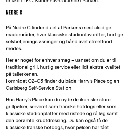
drikke til F.C. Københavns kampe i Parken.
NEDRE C
På Nedre C finder du et af Parkens mest alsidige
madområder, hvor klassiske stadionfavoritter, hurtige
selvbetjeningsløsninger og håndlavet streetfood
mødes.
Her er noget for enhver smag – uanset om du er til
traditionel grill, hurtig service eller lidt ekstra kvalitet
på tallerkenen.
I området C2–C3 finder du både Harry’s Place og en
Carlsberg Self-Service Station.
Hos Harry’s Place kan du nyde de ikoniske store
grillpølser, serveret som franske hotdogs eller som
klassiske stadionplatter med ristede og rå løg samt
den berømte krudtdressing. Du kan også få de
klassiske franske hotdogs, hvor pølsen har fået