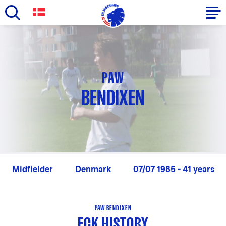
Skip
to
Primary
main
navigation
content
-
PAW
English
BENDIXEN
Midfielder
Denmark
07/07 1985 - 41 years
PAW BENDIXEN
FCK HISTORY