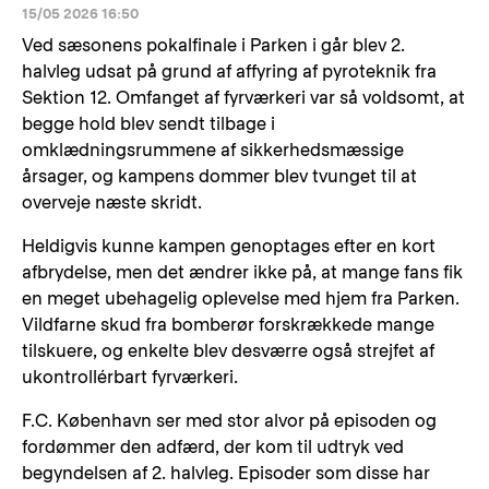
15/05 2026 16:50
Ved sæsonens pokalfinale i Parken i går blev 2.
halvleg udsat på grund af affyring af pyroteknik fra
Sektion 12. Omfanget af fyrværkeri var så voldsomt, at
begge hold blev sendt tilbage i
omklædningsrummene af sikkerhedsmæssige
årsager, og kampens dommer blev tvunget til at
overveje næste skridt.
Heldigvis kunne kampen genoptages efter en kort
afbrydelse, men det ændrer ikke på, at mange fans fik
en meget ubehagelig oplevelse med hjem fra Parken.
Vildfarne skud fra bomberør forskrækkede mange
tilskuere, og enkelte blev desværre også strejfet af
ukontrollérbart fyrværkeri.
F.C. København ser med stor alvor på episoden og
fordømmer den adfærd, der kom til udtryk ved
begyndelsen af 2. halvleg. Episoder som disse har