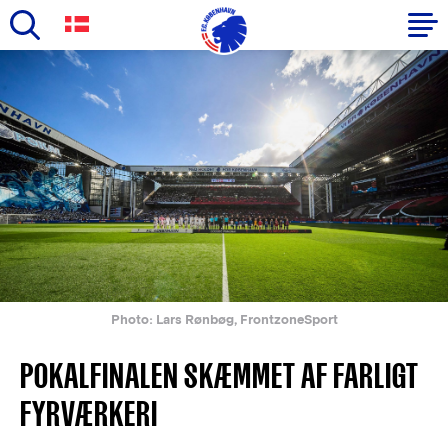
Skip
to
Primary
main
navigation
content
-
English
Photo: Lars Rønbøg, FrontzoneSport
POKALFINALEN SKÆMMET AF FARLIGT
FYRVÆRKERI