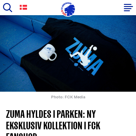
Skip
to
Primary
main
navigation
content
-
English
Photo: FCK Media
ZUMA HYLDES I PARKEN: NY
EKSKLUSIV KOLLEKTION I FCK