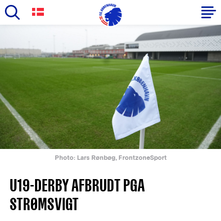
Skip
to
Primary
main
navigation
content
-
English
Photo: Lars Rønbøg, FrontzoneSport
U19-DERBY AFBRUDT PGA
STRØMSVIGT