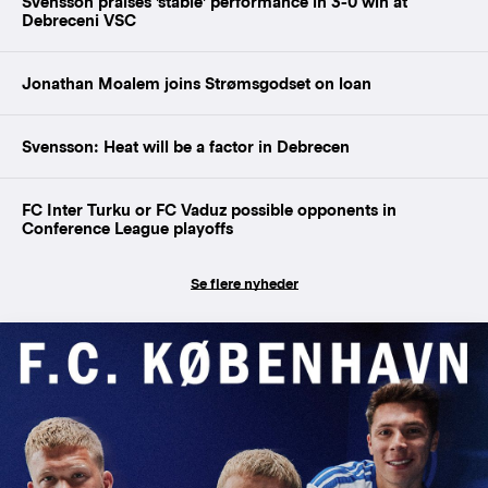
Svensson praises 'stable' performance in 3-0 win at
Debreceni VSC
Jonathan Moalem joins Strømsgodset on loan
Svensson: Heat will be a factor in Debrecen
FC Inter Turku or FC Vaduz possible opponents in
Conference League playoffs
Se flere nyheder