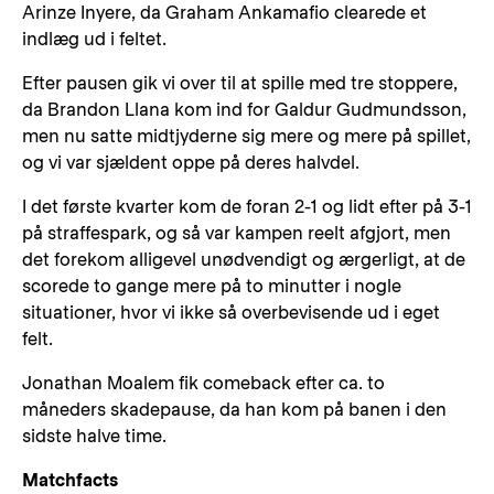
Arinze Inyere, da Graham Ankamafio clearede et
indlæg ud i feltet.
Efter pausen gik vi over til at spille med tre stoppere,
da Brandon Llana kom ind for Galdur Gudmundsson,
men nu satte midtjyderne sig mere og mere på spillet,
og vi var sjældent oppe på deres halvdel.
I det første kvarter kom de foran 2-1 og lidt efter på 3-1
på straffespark, og så var kampen reelt afgjort, men
det forekom alligevel unødvendigt og ærgerligt, at de
scorede to gange mere på to minutter i nogle
situationer, hvor vi ikke så overbevisende ud i eget
felt.
Jonathan Moalem fik comeback efter ca. to
måneders skadepause, da han kom på banen i den
sidste halve time.
Matchfacts