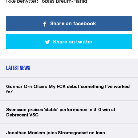
Ikke benyttet: Tobias Breum-Harild
Share on facebook
Share on twitter
LATEST NEWS
Gunnar Orri Olsen: My FCK debut 'something I've worked
for'
Svensson praises 'stable' performance in 3-0 win at
Debreceni VSC
Jonathan Moalem joins Strømsgodset on loan