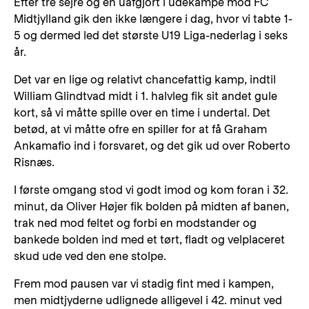
Efter tre sejre og en uafgjort i udekampe mod FC
Midtjylland gik den ikke længere i dag, hvor vi tabte 1-
5 og dermed led det største U19 Liga-nederlag i seks
år.
Det var en lige og relativt chancefattig kamp, indtil
William Glindtvad midt i 1. halvleg fik sit andet gule
kort, så vi måtte spille over en time i undertal. Det
betød, at vi måtte ofre en spiller for at få Graham
Ankamafio ind i forsvaret, og det gik ud over Roberto
Risnæs.
I første omgang stod vi godt imod og kom foran i 32.
minut, da Oliver Højer fik bolden på midten af banen,
trak ned mod feltet og forbi en modstander og
bankede bolden ind med et tørt, fladt og velplaceret
skud ude ved den ene stolpe.
Frem mod pausen var vi stadig fint med i kampen,
men midtjyderne udlignede alligevel i 42. minut ved