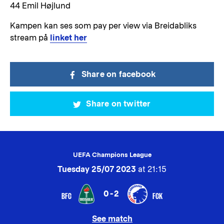
44 Emil Højlund
Kampen kan ses som pay per view via Breidabliks
stream på
linket her
Share on facebook
Share on twitter
UEFA Champions League
Tuesday 25/07 2023
at 21:15
0-2
BFC
FCK
See match