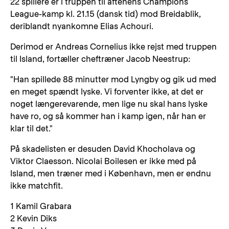
22 spillere er i truppen til aftenens Champions
League-kamp kl. 21.15 (dansk tid) mod Breidablik,
deriblandt nyankomne Elias Achouri.
Derimod er Andreas Cornelius ikke rejst med truppen
til Island, fortæller cheftræner Jacob Neestrup:
"Han spillede 88 minutter mod Lyngby og gik ud med
en meget spændt lyske. Vi forventer ikke, at det er
noget længerevarende, men lige nu skal hans lyske
have ro, og så kommer han i kamp igen, når han er
klar til det."
På skadelisten er desuden David Khocholava og
Viktor Claesson. Nicolai Boilesen er ikke med på
Island, men træner med i København, men er endnu
ikke matchfit.
1 Kamil Grabara
2 Kevin Diks