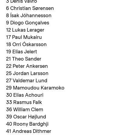
3 Denis Vavro
6 Christian Sørensen
8 Ísak Jóhannesson
9 Diogo Gonçalves
12 Lukas Lerager
17 Paul Mukairu
18 Orri Óskarsson
19 Elias Jelert
21 Theo Sander
22 Peter Ankersen
25 Jordan Larsson
27 Valdemar Lund
29 Mamoudou Karamoko
30 Elias Achouri
33 Rasmus Falk
36 William Clem
39 Oscar Højlund
40 Roony Bardghji
41 Andreas Dithmer