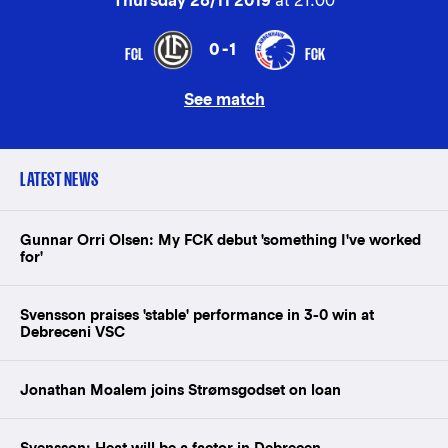
Thursday 28/11 2019
at 21:00
0-1
FCL
FCK
See match
LATEST NEWS
Gunnar Orri Olsen: My FCK debut 'something I've worked
for'
Svensson praises 'stable' performance in 3-0 win at
Debreceni VSC
Jonathan Moalem joins Strømsgodset on loan
Svensson: Heat will be a factor in Debrecen