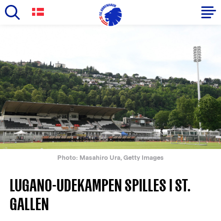
Skip
to
Primary
main
navigation
content
-
English
Photo: Masahiro Ura, Getty Images
LUGANO-UDEKAMPEN SPILLES I ST.
GALLEN