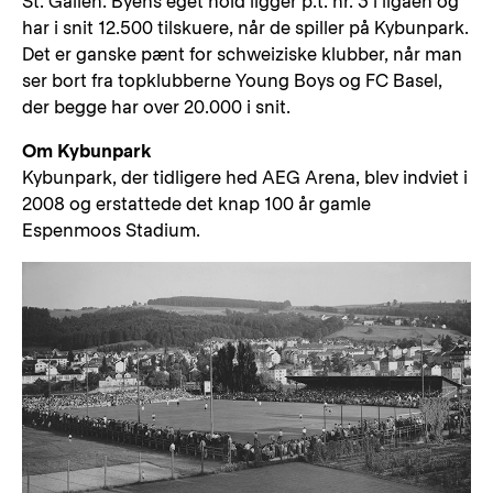
St. Gallen. Byens eget hold ligger p.t. nr. 3 i ligaen og
har i snit 12.500 tilskuere, når de spiller på Kybunpark.
Det er ganske pænt for schweiziske klubber, når man
ser bort fra topklubberne Young Boys og FC Basel,
der begge har over 20.000 i snit.
Om Kybunpark
Kybunpark, der tidligere hed AEG Arena, blev indviet i
2008 og erstattede det knap 100 år gamle
Espenmoos Stadium.