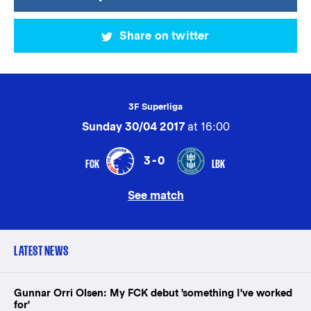
Share on twitter
3F Superliga
Sunday 30/04 2017
at 16:00
3-0
FCK
LBK
See match
LATEST NEWS
Gunnar Orri Olsen: My FCK debut 'something I've worked
for'